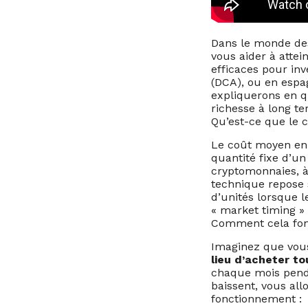
Dans le monde des 
vous aider à attei
efficaces pour in
(DCA), ou en espa
expliquerons en qu
richesse à long te
Qu’est-ce que le 
Le coût moyen en 
quantité fixe d’u
cryptomonnaies, à 
technique repose s
d’unités lorsque l
« market timing » 
Comment cela fonc
Imaginez que vous
lieu d’acheter to
chaque mois penda
baissent, vous al
fonctionnement :