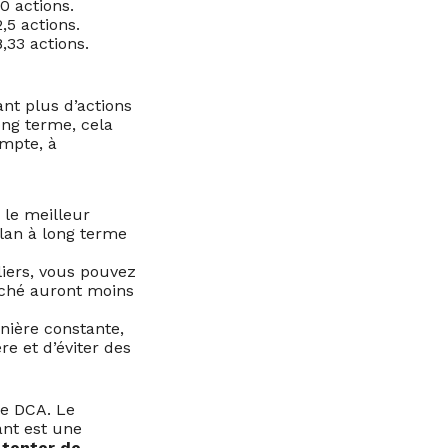
0 actions.
,5 actions.
,33 actions.
nt plus d’actions
ong terme, cela
ompte, à
r le meilleur
lan à long terme
liers, vous pouvez
rché auront moins
nière constante,
re et d’éviter des
le DCA. Le
ant est une
 tenter de