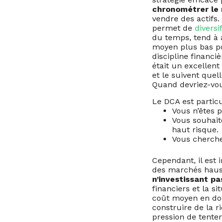
chronométrer le
vendre des actifs.
permet de
diversi
du temps, tend à a
moyen plus bas pou
discipline financi
était un excellent
et le suivent quel
Quand devriez-vou
Le DCA est particu
Vous n’êtes 
Vous souhait
haut risque.
Vous cherche
Cependant, il est 
des marchés haus
n’investissant p
financiers et la s
coût moyen en dol
construire de la r
pression de tente