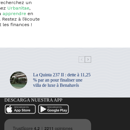
 recherchez un
Chez
Urbanitae
,
 à
apprendre
en
 Restez à l’écoute
 les finances !
La Quinta 237 II : dette à 11,25
% par an pour finaliser une
villa de luxe à Benahavís
DESCARGA NUESTRA APP