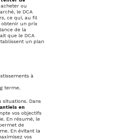
 acheter ou
marché, le DCA
s, ce qui, au fil
à obtenir un prix
tance de la
mait que le DCA
établissent un plan
estissements à
ng terme.
 situations. Dans
antiels en
mpte vos objectifs
ie. En résumé, le
 permet de
me. En évitant la
maximisez vos