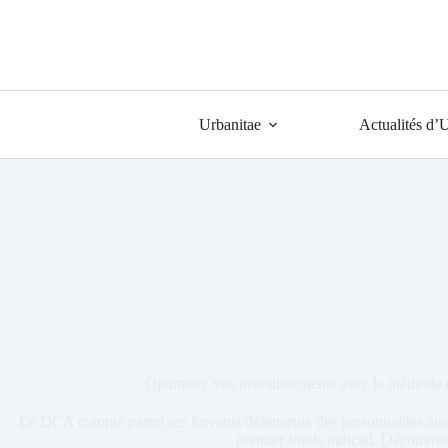
Urbanitae
Actualités d’
Optimisez vos investissements avec la méthode 
Le DCA compte parmi ses fervents défenseurs des personnalités aus
premier fonds indiciel. Découvre