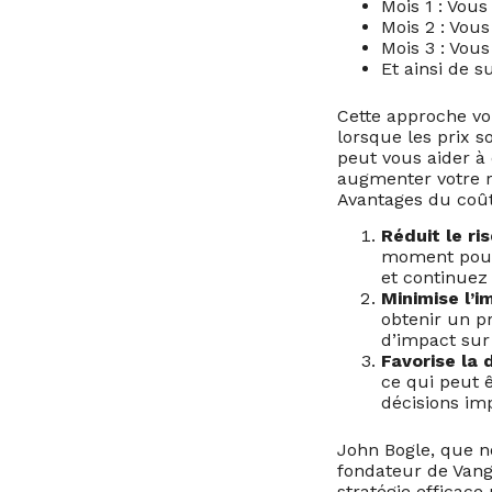
Mois 1 : Vous
Mois 2 : Vous
Mois 3 : Vous
Et ainsi de s
Cette approche vo
lorsque les prix s
peut vous aider à 
augmenter votre 
Avantages du coû
Réduit le ri
moment pour 
et continuez
Minimise l’im
obtenir un p
d’impact sur 
Favorise la d
ce qui peut ê
décisions imp
John Bogle, que n
fondateur de Vang
stratégie efficace