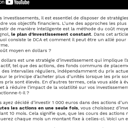
investissements, il est essentiel de disposer de stratégie
ndre vos objectifs financiers. L’une des approches les plus
vestir de manière intelligente est la méthode du coût moye
gnol,
le plan d’investissement constant
. Dans cet articl
oi consiste le DCA et comment il peut être un allié pour 
rme.
coût moyen en dollars ?
dollars est une stratégie d’investissement qui implique l’
n actif, tel que des actions, des fonds communs de plac
des intervalles réguliers, indépendamment du prix actuel d
ur le principe d’acheter plus d’unités lorsque les prix so
es prix sont élevés. En d’autres termes, cela vous aide à é
et à réduire l’impact de la volatilité sur vos investissemen
tionne-t-il ?
 ayez décidé d’investir 1 000 euros dans des actions d’un
utes les actions en une seule fois
, vous choisissez d’inv
nt 10 mois. Cela signifie que, que les cours des actions
louerez chaque mois un montant fixe à celles-ci. Voici un