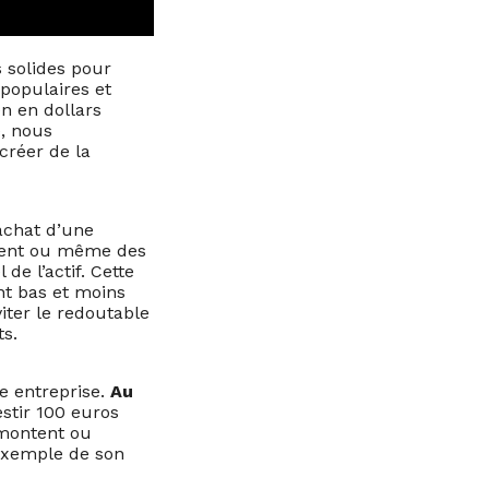
s solides pour
 populaires et
n en dollars
e, nous
créer de la
achat d’une
ement ou même des
e l’actif. Cette
nt bas et moins
viter le redoutable
ts.
e entreprise.
Au
estir 100 euros
 montent ou
 exemple de son