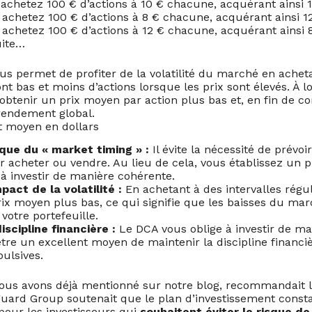
 achetez 100 € d’actions à 10 € chacune, acquérant ainsi 1
 achetez 100 € d’actions à 8 € chacune, acquérant ainsi 12
 achetez 100 € d’actions à 12 € chacune, acquérant ainsi 8
uite…
us permet de profiter de la volatilité du marché en acheta
ont bas et moins d’actions lorsque les prix sont élevés. À l
obtenir un prix moyen par action plus bas et, en fin de c
rendement global.
t moyen en dollars
sque du « market timing » :
Il évite la nécessité de prévoi
acheter ou vendre. Au lieu de cela, vous établissez un p
 à investir de manière cohérente.
pact de la volatilité :
En achetant à des intervalles régu
rix moyen plus bas, ce qui signifie que les baisses du ma
votre portefeuille.
iscipline financière :
Le DCA vous oblige à investir de ma
tre un excellent moyen de maintenir la discipline financiè
ulsives.
ous avons déjà mentionné sur notre blog, recommandait 
uard Group soutenait que le plan d’investissement const
 pour les investisseurs qui
souhaitent éviter le risque de