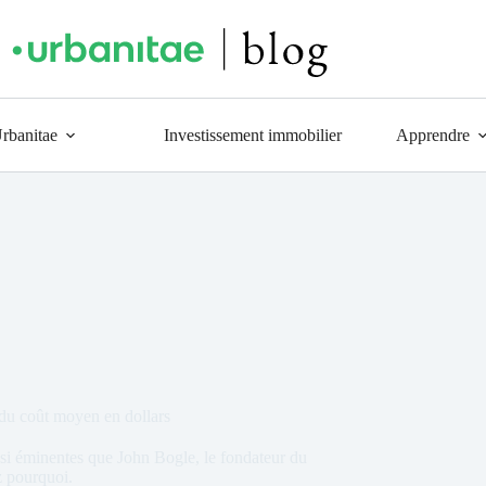
Urbanitae
Investissement immobilier
Apprendre
du coût moyen en dollars
si éminentes que John Bogle, le fondateur du
z pourquoi.