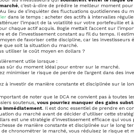
 marché
, c’est-à-dire de prédire le meilleur moment pour
 Au lieu de s’inquiéter des fluctuations quotidiennes du 
fier
dans le temps : acheter des actifs à intervalles régulier
tténuer l’impact de la volatilité sur votre portefeuille et 
r chaque actif acquis. Bogle mettait l’accent sur l’impor
ère et de l’investissement constant au fil du temps. Il esti
 moyen de favoriser cette discipline, car les investisseurs 
le que soit la situation du marché.
s utiliser le coût moyen en dollars ?
lièrement utile lorsque :
pas sûr du moment idéal pour entrer sur le marché.
ez minimiser le risque de perdre de l’argent dans des inv
z à investir de manière constante et disciplinée sur le lo
important de noter que le DCA ne convient pas à toutes les
siers soutenus,
vous pourriez manquer des gains subst
as immédiatement
. Il est donc essentiel de prendre en co
ituation du marché avant de décider d’utiliser cette stratég
lars est une stratégie d’investissement efficace qui vous
ichesse de manière constante et disciplinée sur le long ter
r de chronométrer le marché, vous réduisez le risque et 