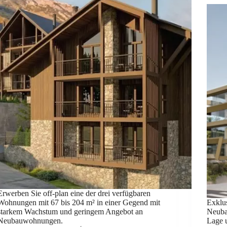
Erwerben Sie off-plan eine der drei verfügbaren
Wohnungen mit 67 bis 204 m² in einer Gegend mit
Exklu
starkem Wachstum und geringem Angebot an
Neuba
Neubauwohnungen.
Lage 