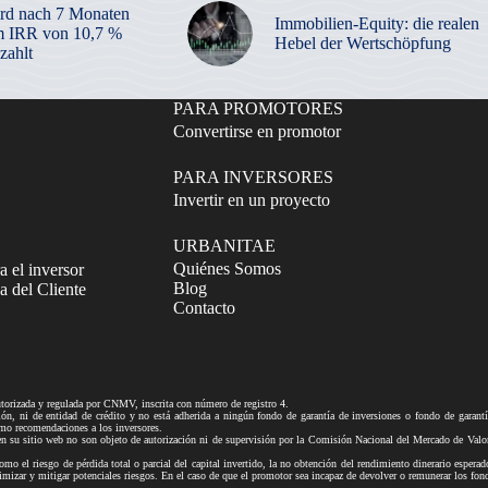
rd nach 7 Monaten
Immobilien-Equity: die realen
m IRR von 10,7 %
Hebel der Wertschöpfung
zahlt
PARA PROMOTORES
Convertirse en promotor
PARA INVERSORES
Invertir en un proyecto
URBANITAE
Quiénes Somos
a el inversor
Blog
 del Cliente
Contacto
izada y regulada por CNMV, inscrita con número de registro 4.
ni de entidad de crédito y no está adherida a ningún fondo de garantía de inversiones o fondo de gar
mo recomendaciones a los inversores.
tio web no son objeto de autorización ni de supervisión por la Comisión Nacional del Mercado de Valores n
mo el riesgo de pérdida total o parcial del capital invertido, la no obtención del rendimiento dinerario esperad
ra minimizar y mitigar potenciales riesgos. En el caso de que el promotor sea incapaz de devolver o remune