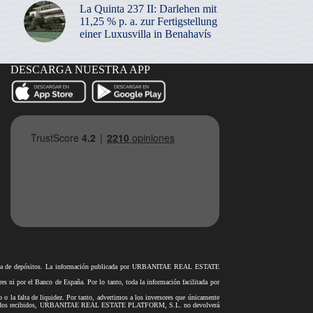
La Quinta 237 II: Darlehen mit
11,25 % p. a. zur Fertigstellung
einer Luxusvilla in Benahavís
DESCARGA NUESTRA APP
antía de depósitos. La información publicada por URBANITAE REAL ESTATE
i por el Banco de España. Por lo tanto, toda la información facilitada por
o o la falta de liquidez. Por tanto, advertimos a los inversores que únicamente
rar los fondos recibidos, URBANITAE REAL ESTATE PLATFORM, S.L. no devolverá