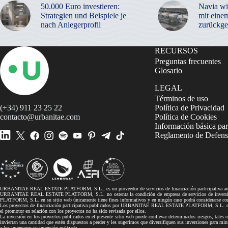
50.000 Euro investieren:
Navia wi
Strategien und Beispiele je
mit eine
nach Anlegerprofil
zurückge
RECURSOS
Preguntas frecuentes
Glosario
LEGAL
Términos de uso
(+34) 911 23 25 22
Política de Privacidad
contacto@urbanitae.com
Política de Cookies
Información básica par
Reglamento de Defensa
URBANITAE REAL ESTATE PLATFORM, S.L., es un proveedor de servicios de financiación participativa autor
URBANITAE REAL ESTATE PLATFORM, S.L. no ostenta la condición de empresa de servicios de inversión, 
PLATFORM, S.L. en su sitio web únicamente tiene fines informativos y en ningún caso podrá considerarse co
Los proyectos de financiación participativa publicados por URBANITAE REAL ESTATE PLATFORM, S.L. en su si
el promotor en relación con los proyectos no ha sido revisada por ellos.
La inversión en los proyectos publicados en el presente sitio web puede conllevar determinados riesgos, tales co
inviertan una cantidad que estén dispuestos a perder y les sugerimos que diversifiquen sus inversiones pa
a los inversores su inversión realizada.