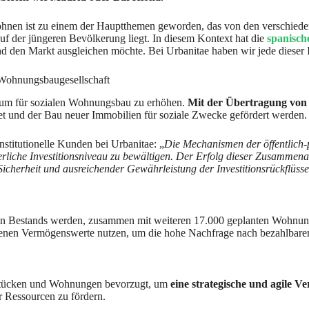
hnen ist zu einem der Hauptthemen geworden, das von den verschiedenen
f der jüngeren Bevölkerung liegt. In diesem Kontext hat die
spanisch
d den Markt ausgleichen möchte. Bei Urbanitae haben wir jede dieser Ini
 Wohnungsbaugesellschaft
aum für sozialen Wohnungsbau zu erhöhen.
Mit der Übertragung von
t und der Bau neuer Immobilien für soziale Zwecke gefördert werden.
nstitutionelle Kunden bei Urbanitae: „
Die Mechanismen der öffentlich-
derliche Investitionsniveau zu bewältigen. Der Erfolg dieser Zusammenar
r Sicherheit und ausreichender Gewährleistung der Investitionsrückflüsse
chen Bestands werden, zusammen mit weiteren 17.000 geplanten Wohnu
tenen Vermögenswerte nutzen, um die hohe Nachfrage nach bezahlba
dstücken und Wohnungen bevorzugt, um
eine strategische und agile
r Ressourcen zu fördern.