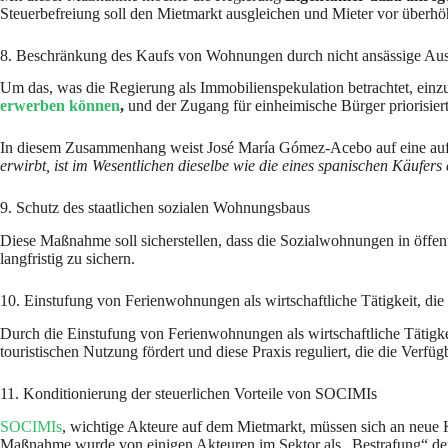
Steuerbefreiung soll den Mietmarkt ausgleichen und Mieter vor überhö
8. Beschränkung des Kaufs von Wohnungen durch nicht ansässige Aus
Um das, was die Regierung als Immobilienspekulation betrachtet, ei
erwerben können
,
und der Zugang für einheimische Bürger priorisiert
In diesem Zusammenhang weist José María Gómez-Acebo auf eine auffäl
erwirbt, ist im Wesentlichen dieselbe wie die eines spanischen Käufer
9. Schutz des staatlichen sozialen Wohnungsbaus
Diese Maßnahme soll sicherstellen, dass die Sozialwohnungen in öffen
langfristig zu sichern.
10. Einstufung von Ferienwohnungen als wirtschaftliche Tätigkeit, die
Durch die Einstufung von Ferienwohnungen als wirtschaftliche Tätigk
touristischen Nutzung fördert und diese Praxis reguliert, die die Verf
11. Konditionierung der steuerlichen Vorteile von SOCIMIs
SOCIMIs
, wichtige Akteure auf dem Mietmarkt, müssen sich an neue Kr
Maßnahme wurde von einigen Akteuren im Sektor als „Bestrafung“ der