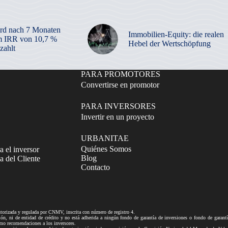
rd nach 7 Monaten
Immobilien-Equity: die realen
m IRR von 10,7 %
Hebel der Wertschöpfung
zahlt
PARA PROMOTORES
Convertirse en promotor
PARA INVERSORES
Invertir en un proyecto
URBANITAE
Quiénes Somos
a el inversor
Blog
 del Cliente
Contacto
izada y regulada por CNMV, inscrita con número de registro 4.
ni de entidad de crédito y no está adherida a ningún fondo de garantía de inversiones o fondo de gar
mo recomendaciones a los inversores.