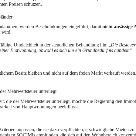
hten Preisen schützen.
länder
nzudämmen, werden Beschränkungen eingeführt, damit
nicht ansässige
 wird.
lige Ungleichheit in der steuerlichen Behandlung hin: „
Die Besteuer
s einer Erstwohnung, obwohl es sich um ein Grundbedürfnis handelt.
“
tlichem Besitz bleiben und nicht auf dem freien Markt verkauft werden
 der Mehrwertsteuer unterliegt
eit, die der Mehrwertsteuer unterliegt, möchte die Regierung den Imm
ügbarkeit von Hauptwohnungen beeinflusst.
iterien anpassen, die sie dazu verpflichten, erschwingliche Mieten zu 
jenigen SOCIMIs empfunden, die sich auf den Wohnbereich konzentrie