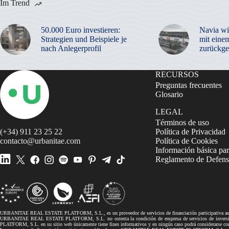
Im Trend
50.000 Euro investieren:
Navia wi
Strategien und Beispiele je
mit eine
nach Anlegerprofil
zurückge
RECURSOS
Preguntas frecuentes
Glosario
LEGAL
Términos de uso
(+34) 911 23 25 22
Política de Privacidad
contacto@urbanitae.com
Política de Cookies
Información básica par
Reglamento de Defensa
URBANITAE REAL ESTATE PLATFORM, S.L., es un proveedor de servicios de financiación participativa autor
URBANITAE REAL ESTATE PLATFORM, S.L. no ostenta la condición de empresa de servicios de inversión, 
PLATFORM, S.L. en su sitio web únicamente tiene fines informativos y en ningún caso podrá considerarse co