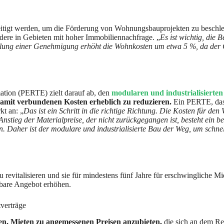
seitigt werden, um die Förderung von Wohnungsbauprojekten zu beschle
dere in Gebieten mit hoher Immobiliennachfrage. „
Es ist wichtig, die 
lung einer Genehmigung erhöht die Wohnkosten um etwa 5 %, da der Gr
mation (PERTE) zielt darauf ab, den
modularen und industrialisierte
damit verbundenen Kosten erheblich zu reduzieren.
Ein PERTE, das i
t an: „
Das ist ein Schritt in die richtige Richtung. Die Kosten für de
nstieg der Materialpreise, der nicht zurückgegangen ist, besteht ein 
 Daher ist der modulare und industrialisierte Bau der Weg, um schn
u revitalisieren und sie für mindestens fünf Jahre für erschwingliche M
gbare Angebot erhöhen.
verträge
n, Mieten zu angemessenen Preisen anzubieten,
die sich an dem Re