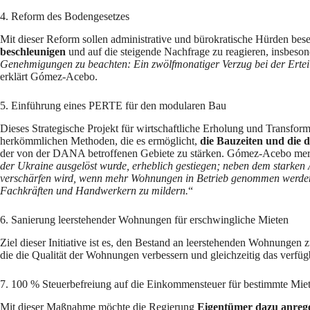
4. Reform des Bodengesetzes
Mit dieser Reform sollen administrative und bürokratische Hürden be
beschleunigen
und auf die steigende Nachfrage zu reagieren, insbeson
Genehmigungen zu beachten: Ein zwölfmonatiger Verzug bei der Ertei
erklärt Gómez-Acebo.
5. Einführung eines PERTE für den modularen Bau
Dieses Strategische Projekt für wirtschaftliche Erholung und Transfor
herkömmlichen Methoden, die es ermöglicht,
die Bauzeiten und die 
der von der DANA betroffenen Gebiete zu stärken. Gómez-Acebo merk
der Ukraine ausgelöst wurde, erheblich gestiegen; neben dem starken A
verschärfen wird, wenn mehr Wohnungen in Betrieb genommen werden.
Fachkräften und Handwerkern zu mildern.
“
6. Sanierung leerstehender Wohnungen für erschwingliche Mieten
Ziel dieser Initiative ist es, den Bestand an leerstehenden Wohnungen z
die die Qualität der Wohnungen verbessern und gleichzeitig das verfü
7. 100 % Steuerbefreiung auf die Einkommensteuer für bestimmte Miet
Mit dieser Maßnahme möchte die Regierung
Eigentümer dazu anrege