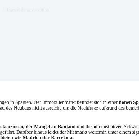
Immobilieninvestition
gen in Spanien. Der Immobilienmarkt befindet sich in einer
hohen Sp
u des Neubaus nicht ausreicht, um die Nachfrage aufgrund des beme
hekenzinsen, der Mangel an Bauland
und die administrativen Schwier
rt. Darüber hinaus leidet der Mietmarkt weiterhin unter einem signi
bieten wie Madrid oder Barcelona.