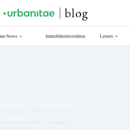
tae-News
Immobilieninvestition
Lernen
g des Zugangs zu Wohnraum in Spanien
m die Wohnungskrise zu bewältigen, mit
u und Neubauten.