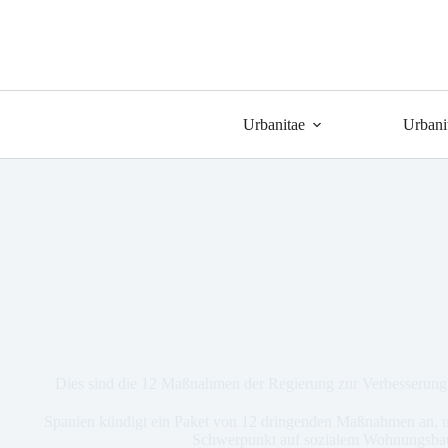
Urbanitae
Urbani
Dies sind die 12 Maßnahmen der Regierung zur Verbesserun
Spanien kündigt ein Paket von 12 dringenden Maßnahmen an, u
Schwerpunkt auf sozialem Wohnungsba