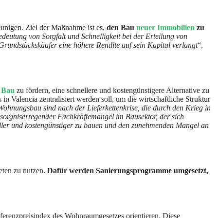
unigen. Ziel der Maßnahme ist es,
den Bau
neuer Immobilien
zu
Bedeutung von Sorgfalt und Schnelligkeit bei der Erteilung von
undstückskäufer eine höhere Rendite auf sein Kapital verlangt
“,
n Bau
zu fördern, eine schnellere und kostengünstigere Alternative zu
n Valencia zentralisiert werden soll, um die wirtschaftliche Struktur
n Wohnungsbau sind nach der Lieferkettenkrise, die durch den Krieg in
besorgniserregender Fachkräftemangel im Bausektor, der sich
eller und kostengünstiger zu bauen und den zunehmenden Mangel an
ieten zu nutzen.
Dafür werden Sanierungsprogramme umgesetzt,
ferenzpreisindex des Wohnraumgesetzes orientieren. Diese