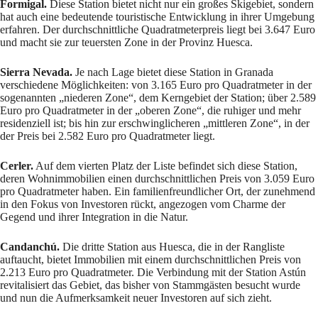
Formigal.
Diese Station bietet nicht nur ein großes Skigebiet, sondern
hat auch eine bedeutende touristische Entwicklung in ihrer Umgebung
erfahren. Der durchschnittliche Quadratmeterpreis liegt bei 3.647 Euro
und macht sie zur teuersten Zone in der Provinz Huesca.
Sierra Nevada.
Je nach Lage bietet diese Station in Granada
verschiedene Möglichkeiten: von 3.165 Euro pro Quadratmeter in der
sogenannten „niederen Zone“, dem Kerngebiet der Station; über 2.589
Euro pro Quadratmeter in der „oberen Zone“, die ruhiger und mehr
residenziell ist; bis hin zur erschwinglicheren „mittleren Zone“, in der
der Preis bei 2.582 Euro pro Quadratmeter liegt.
Cerler.
Auf dem vierten Platz der Liste befindet sich diese Station,
deren Wohnimmobilien einen durchschnittlichen Preis von 3.059 Euro
pro Quadratmeter haben. Ein familienfreundlicher Ort, der zunehmend
in den Fokus von Investoren rückt, angezogen vom Charme der
Gegend und ihrer Integration in die Natur.
Candanchú.
Die dritte Station aus Huesca, die in der Rangliste
auftaucht, bietet Immobilien mit einem durchschnittlichen Preis von
2.213 Euro pro Quadratmeter. Die Verbindung mit der Station Astún
revitalisiert das Gebiet, das bisher von Stammgästen besucht wurde
und nun die Aufmerksamkeit neuer Investoren auf sich zieht.