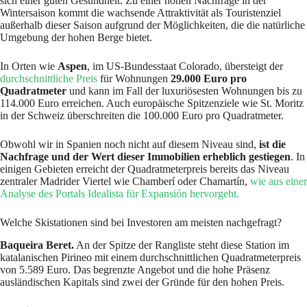
sich einer guten Gesundheit. Zu einer hohen Nachfrage in der
Wintersaison kommt die wachsende Attraktivität als Touristenziel
außerhalb dieser Saison aufgrund der Möglichkeiten, die die natürliche
Umgebung der hohen Berge bietet.
In Orten wie
Aspen
, im US-Bundesstaat Colorado, übersteigt der
durchschnittliche Preis
für Wohnungen
29.000 Euro pro
Quadratmeter
und kann im Fall der luxuriösesten Wohnungen bis zu
114.000 Euro erreichen. Auch europäische Spitzenziele wie St. Moritz
in der Schweiz überschreiten die 100.000 Euro pro Quadratmeter.
Obwohl wir in Spanien noch nicht auf diesem Niveau sind,
ist die
Nachfrage und der Wert dieser Immobilien erheblich gestiegen
. In
einigen Gebieten erreicht der Quadratmeterpreis bereits das Niveau
zentraler Madrider Viertel wie Chamberí oder Chamartín,
wie aus einer
Analyse des Portals Idealista für Expansión hervorgeht.
Welche Skistationen sind bei Investoren am meisten nachgefragt?
Baqueira Beret.
An der Spitze der Rangliste steht diese Station im
katalanischen Pirineo mit einem durchschnittlichen Quadratmeterpreis
von 5.589 Euro. Das begrenzte Angebot und die hohe Präsenz
ausländischen Kapitals sind zwei der Gründe für den hohen Preis.