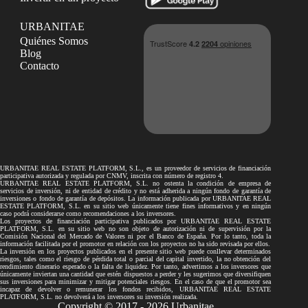
URBANITAE
Quiénes Somos
Blog
Contacto
URBANITAE REAL ESTATE PLATFORM, S.L., es un proveedor de servicios de financiación
participativa autorizada y regulada por CNMV, inscrita con número de registro 4.
URBANITAE REAL ESTATE PLATFORM, S.L. no ostenta la condición de empresa de
servicios de inversión, ni de entidad de crédito y no está adherida a ningún fondo de garantía de
inversiones o fondo de garantía de depósitos. La información publicada por URBANITAE REAL
ESTATE PLATFORM, S.L. en su sitio web únicamente tiene fines informativos y en ningún
caso podrá considerarse como recomendaciones a los inversores.
Los proyectos de financiación participativa publicados por URBANITAE REAL ESTATE
PLATFORM, S.L. en su sitio web no son objeto de autorización ni de supervisión por la
Comisión Nacional del Mercado de Valores ni por el Banco de España. Por lo tanto, toda la
información facilitada por el promotor en relación con los proyectos no ha sido revisada por ellos.
La inversión en los proyectos publicados en el presente sitio web puede conllevar determinados
riesgos, tales como el riesgo de pérdida total o parcial del capital invertido, la no obtención del
rendimiento dinerario esperado o la falta de liquidez. Por tanto, advertimos a los inversores que
únicamente inviertan una cantidad que estén dispuestos a perder y les sugerimos que diversifiquen
sus inversiones para minimizar y mitigar potenciales riesgos. En el caso de que el promotor sea
incapaz de devolver o remunerar los fondos recibidos, URBANITAE REAL ESTATE
PLATFORM, S.L. no devolverá a los inversores su inversión realizada.
Copyright © 2017 - 2026 Urbanitae