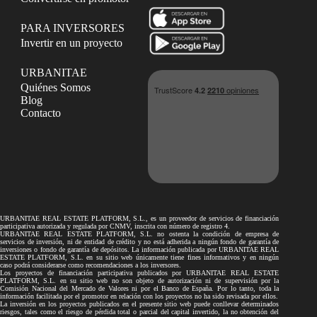
PARA INVERSORES
Invertir en un proyecto
URBANITAE
Quiénes Somos
Blog
Contacto
URBANITAE REAL ESTATE PLATFORM, S.L., es un proveedor de servicios de financiación
participativa autorizada y regulada por CNMV, inscrita con número de registro 4.
URBANITAE REAL ESTATE PLATFORM, S.L. no ostenta la condición de empresa de
servicios de inversión, ni de entidad de crédito y no está adherida a ningún fondo de garantía de
inversiones o fondo de garantía de depósitos. La información publicada por URBANITAE REAL
ESTATE PLATFORM, S.L. en su sitio web únicamente tiene fines informativos y en ningún
caso podrá considerarse como recomendaciones a los inversores.
Los proyectos de financiación participativa publicados por URBANITAE REAL ESTATE
PLATFORM, S.L. en su sitio web no son objeto de autorización ni de supervisión por la
Comisión Nacional del Mercado de Valores ni por el Banco de España. Por lo tanto, toda la
información facilitada por el promotor en relación con los proyectos no ha sido revisada por ellos.
La inversión en los proyectos publicados en el presente sitio web puede conllevar determinados
riesgos, tales como el riesgo de pérdida total o parcial del capital invertido, la no obtención del