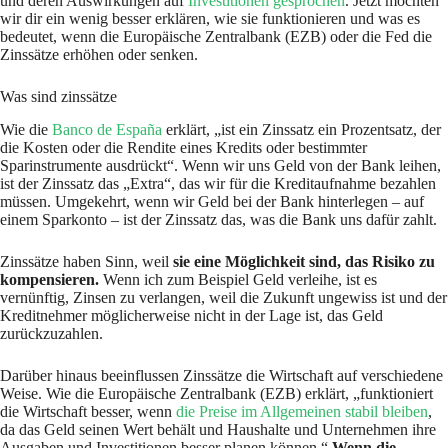
und deren Auswirkungen auf
Investitionen gesprochen
. Jetzt möchten
wir dir ein wenig besser erklären, wie sie funktionieren und was es
bedeutet, wenn die Europäische Zentralbank (EZB) oder die Fed die
Zinssätze erhöhen oder senken.
Was sind zinssätze
Wie die
Banco de España
erklärt, „ist ein Zinssatz ein Prozentsatz, der
die Kosten oder die Rendite eines Kredits oder bestimmter
Sparinstrumente ausdrückt“. Wenn wir uns Geld von der Bank leihen,
ist der Zinssatz das „Extra“, das wir für die Kreditaufnahme bezahlen
müssen. Umgekehrt, wenn wir Geld bei der Bank hinterlegen – auf
einem Sparkonto – ist der Zinssatz das, was die Bank uns dafür zahlt.
Zinssätze haben Sinn, weil
sie eine Möglichkeit sind, das Risiko zu
kompensieren.
Wenn ich zum Beispiel Geld verleihe, ist es
vernünftig, Zinsen zu verlangen, weil die Zukunft ungewiss ist und der
Kreditnehmer möglicherweise nicht in der Lage ist, das Geld
zurückzuzahlen.
Darüber hinaus beeinflussen Zinssätze die Wirtschaft auf verschiedene
Weise. Wie die Europäische Zentralbank (EZB) erklärt, „funktioniert
die Wirtschaft besser, wenn
die Preise im Allgemeinen stabil bleiben
,
da das Geld seinen Wert behält und Haushalte und Unternehmen ihre
Ausgaben und Investitionen besser planen können.“
Wenn die