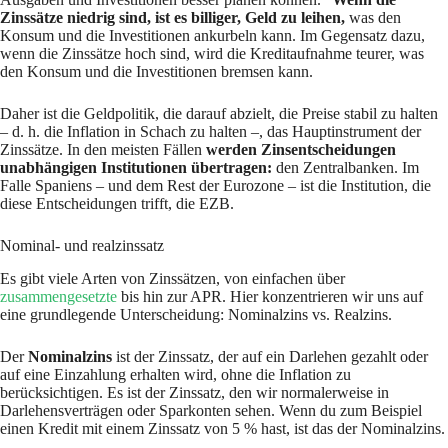
Zinssätze niedrig sind, ist es billiger, Geld zu leihen,
was den
Konsum und die Investitionen ankurbeln kann. Im Gegensatz dazu,
wenn die Zinssätze hoch sind, wird die Kreditaufnahme teurer, was
den Konsum und die Investitionen bremsen kann.
Daher ist die Geldpolitik, die darauf abzielt, die Preise stabil zu halten
– d. h. die Inflation in Schach zu halten –, das Hauptinstrument der
Zinssätze. In den meisten Fällen
werden Zinsentscheidungen
unabhängigen Institutionen übertragen:
den Zentralbanken. Im
Falle Spaniens – und dem Rest der Eurozone – ist die Institution, die
diese Entscheidungen trifft, die EZB.
Nominal- und realzinssatz
Es gibt viele Arten von Zinssätzen, von einfachen über
zusammengesetzte
bis hin zur APR. Hier konzentrieren wir uns auf
eine grundlegende Unterscheidung: Nominalzins vs. Realzins.
Der
Nominalzins
ist der Zinssatz, der auf ein Darlehen gezahlt oder
auf eine Einzahlung erhalten wird, ohne die Inflation zu
berücksichtigen. Es ist der Zinssatz, den wir normalerweise in
Darlehensverträgen oder Sparkonten sehen. Wenn du zum Beispiel
einen Kredit mit einem Zinssatz von 5 % hast, ist das der Nominalzins.