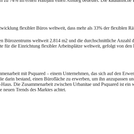
ch zu 74% im ersten Halbjahr einen Anstieg bedeutet. Die katalanische
 Entwicklung flexibler Büros weltweit, dass mehr als 33% der flexible
en Bürozentrums weltweit 2.814 m2 und die durchschnittliche Anzahl de
 für die Einrichtung flexibler Arbeitsplätze weltweit, gefolgt von de
usammenarbeit mit Psquared – einem Unternehmen, das sich auf den Erw
die darin bestand, einen Bürofläche zu erwerben, um ihn anzupassen un
io-Haus. Die Zusammenarbeit zwischen Urbanitae und Psquared ist ein
ie neuen Trends des Marktes achtet.