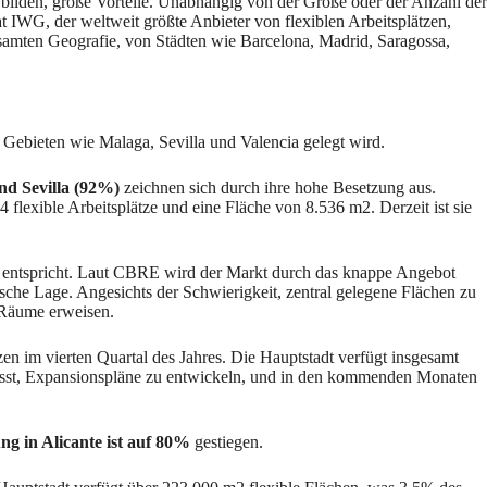
e bilden, große Vorteile. Unabhängig von der Größe oder der Anzahl der
 IWG, der weltweit größte Anbieter von flexiblen Arbeitsplätzen,
esamten Geografie, von Städten wie Barcelona, Madrid, Saragossa,
ebieten wie Malaga, Sevilla und Valencia gelegt wird.
d Sevilla (92%)
zeichnen sich durch ihre hohe Besetzung aus.
flexible Arbeitsplätze und eine Fläche von 8.536 m2. Derzeit ist sie
en entspricht. Laut CBRE wird der Markt durch das knappe Angebot
sche Lage. Angesichts der Schwierigkeit, zentral gelegene Flächen zu
r Räume erweisen.
en im vierten Quartal des Jahres. Die Hauptstadt verfügt insgesamt
lasst, Expansionspläne zu entwickeln, und in den kommenden Monaten
ng in Alicante ist auf 80%
gestiegen.