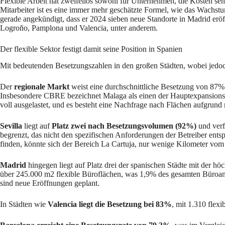
Flexible Arbeit hat zweifellos sowohl für Unternehmen, die Kosten sen
Mitarbeiter ist es eine immer mehr geschätzte Formel, wie das Wachst
gerade angekündigt, dass er 2024 sieben neue Standorte in Madrid erö
Logroño, Pamplona und Valencia, unter anderem.
Der flexible Sektor festigt damit seine Position in Spanien
Mit bedeutenden Besetzungszahlen in den großen Städten, wobei jedoc
Der
regionale Markt
weist eine durchschnittliche Besetzung von 87% 
Insbesondere CBRE bezeichnet Malaga als einen der Hauptexpansionsorte
voll ausgelastet, und es besteht eine Nachfrage nach Flächen aufgrund 
Sevilla
liegt auf
Platz zwei nach Besetzungsvolumen (92%)
und verf
begrenzt, das nicht den spezifischen Anforderungen der Betreiber ents
finden, könnte sich der Bereich La Cartuja, nur wenige Kilometer vom 
Madrid
hingegen liegt auf Platz drei der spanischen Städte mit der hö
über 245.000 m2 flexible Büroflächen, was 1,9% des gesamten Büroang
sind neue Eröffnungen geplant.
In Städten wie
Valencia liegt die Besetzung bei 83%
, mit 1.310 flex