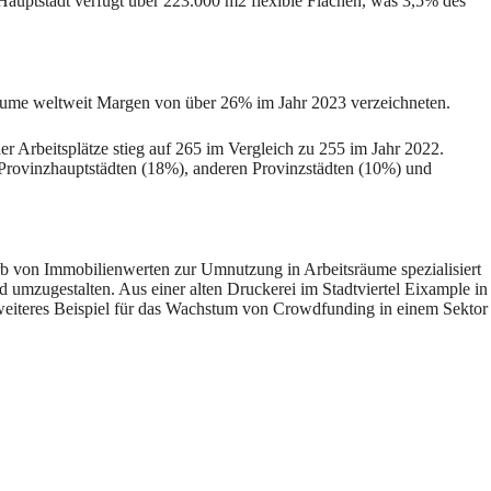
 Hauptstadt verfügt über 223.000 m2 flexible Flächen, was 3,5% des
n Räume weltweit Margen von über 26% im Jahr 2023 verzeichneten.
r Arbeitsplätze stieg auf 265 im Vergleich zu 255 im Jahr 2022.
n Provinzhauptstädten (18%), anderen Provinzstädten (10%) und
erb von Immobilienwerten zur Umnutzung in Arbeitsräume spezialisiert
d umzugestalten. Aus einer alten Druckerei im Stadtviertel Eixample in
 weiteres Beispiel für das Wachstum von Crowdfunding in einem Sektor