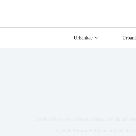
Urbanitae
Urbani
Flexible Büros oder Räume: Málaga, Sevilla und Ma
Flexible Büros oder Räume festigen ihre P