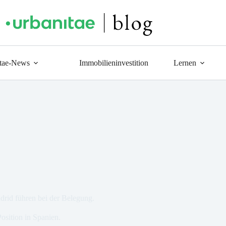
tae-News
Immobilieninvestition
Lernen
drid führen bei der Belegung.
osition in Spanien.