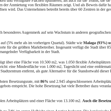
ken und verfügbare Flächen optimieren, als auch für die Teams, die si
um der Anmietung von flexiblen Räumen zeigt. Und als Beweis dafür hat
ffnen wird. Das Unternehmen betreibt bereits über 60 Zentren in der g
h besonderes Augenmerk auf sein Wachstum in anderen geografischen G
auf (5% mehr als im vorherigen Quartal). Städte wie
Malaga (93%) un
 für die größten Marktbetreiber. Insgesamt verfügt die Stadt über 854 
mangelnder Verfügbarkeit in der Stadt.
ügt über eine Fläche von 10.500 m2, was 1.050 flexible Arbeitsplätz
pricht: eine Mindestfläche von 1.000 m2, Tageslicht und eine emblemati
Stadtzentrum entfernt, als gute Alternative für die Standortwahl diese
chsten Besetzungsrate, mit
86%
und 2.945 abgeschlossenen Arbeitsplätz
ebots entspricht. Die hohe Besetzung hat viele Betreiber dazu veran
iblen Arbeitsplätzen und einer Fläche von 13.100 m2.
Auch die Besetzu