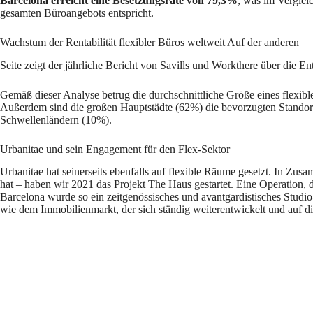
Barcelona erreicht eine Besetzungsrate von 79,3%
, was im Verglei
gesamten Büroangebots entspricht.
Wachstum der Rentabilität flexibler Büros weltweit Auf der anderen
Seite zeigt der jährliche Bericht von Savills und Workthere über die
Gemäß dieser Analyse betrug die durchschnittliche Größe eines flexibl
Außerdem sind die großen Hauptstädte (62%) die bevorzugten Standorte
Schwellenländern (10%).
Urbanitae und sein Engagement für den Flex-Sektor
Urbanitae hat seinerseits ebenfalls auf flexible Räume gesetzt. In Z
hat – haben wir 2021 das Projekt The Haus gestartet. Eine Operation, 
Barcelona wurde so ein zeitgenössisches und avantgardistisches Stud
wie dem Immobilienmarkt, der sich ständig weiterentwickelt und auf d