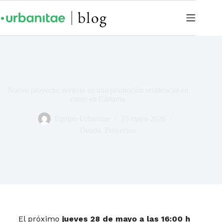
Nuevo proyecto: invierte en una promoción residencial en
curso en Cártama
Equipo Urbanitae
25 mayo 2026
Deuda
,
Proyectos
El próximo
jueves 28 de mayo a las 16:00 h