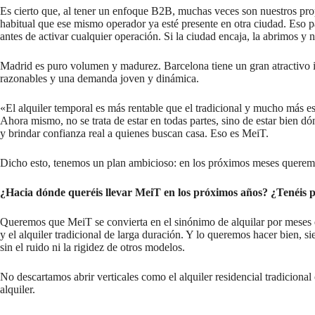
Es cierto que, al tener un enfoque B2B, muchas veces son nuestros pro
habitual que ese mismo operador ya esté presente en otra ciudad. Eso pa
antes de activar cualquier operación. Si la ciudad encaja, la abrimos y
Madrid es puro volumen y madurez. Barcelona tiene un gran atractivo i
razonables y una demanda joven y dinámica.
«El alquiler temporal es más rentable que el tradicional y mucho más est
Ahora mismo, no se trata de estar en todas partes, sino de estar bien 
y brindar confianza real a quienes buscan casa. Eso es MeiT.
Dicho esto, tenemos un plan ambicioso: en los próximos meses queremo
¿Hacia dónde queréis llevar MeiT en los próximos años? ¿Tenéis pla
Queremos que MeiT se convierta en el sinónimo de alquilar por meses en 
y el alquiler tradicional de larga duración. Y lo queremos hacer bien, 
sin el ruido ni la rigidez de otros modelos.
No descartamos abrir verticales como el alquiler residencial tradicion
alquiler.