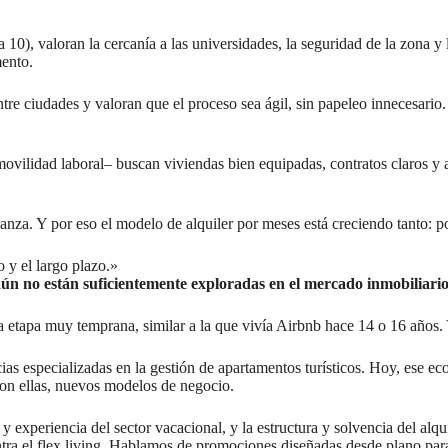
 10), valoran la cercanía a las universidades, la seguridad de la zona y
mento.
re ciudades y valoran que el proceso sea ágil, sin papeleo innecesario.
ovilidad laboral– buscan viviendas bien equipadas, contratos claros y 
ianza. Y por eso el modelo de alquiler por meses está creciendo tanto: 
o y el largo plazo.»
aún no están suficientemente exploradas en el mercado inmobiliari
na etapa muy temprana, similar a la que vivía Airbnb hace 14 o 16 años.
 especializadas en la gestión de apartamentos turísticos. Hoy, ese eco
con ellas, nuevos modelos de negocio.
xperiencia del sector vacacional, y la estructura y solvencia del alqui
ntra el flex living. Hablamos de promociones diseñadas desde plano para