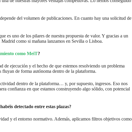
én una de nuestras mayores ventajas competitivas. Lo hemos conseguido
; depende del volumen de publicaciones. En cuanto hay una solicitud de
ue es uno de los pilares de nuestra propuesta de valor. Y gracias a un
en Madrid como si mañana lanzamos en Sevilla o Lisboa.
cimiento como MeiT
?
dad de ejecución y el hecho de que estemos resolviendo un problema
s fluyan de forma autónoma dentro de la plataforma.
actividad dentro de la plataforma… y, por supuesto, ingresos. Eso nos
enera confianza en que estamos construyendo algo sólido, con potencial
habéis detectado entre estas plazas?
ividad y el entorno normativo. Además, aplicamos filtros objetivos como