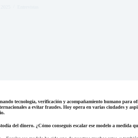
 2025
Entrevistas
inando tecnología, verificación y acompañamiento humano para ofrec
ternacionales a evitar fraudes. Hoy opera en varias ciudades y as
io.
 custodia del dinero. ¿Cómo conseguís escalar ese modelo a medida q