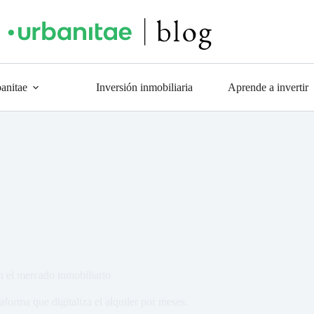
anitae
Inversión inmobiliaria
Aprende a invertir
n el mercado inmobiliario
rma que digitaliza el alquiler por meses.