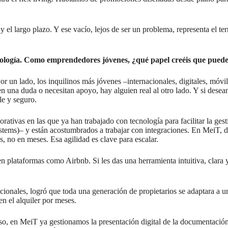
 y el largo plazo. Y ese vacío, lejos de ser un problema, representa el 
ecnología. Como emprendedores jóvenes, ¿qué papel creéis que pued
or un lado, los inquilinos más jóvenes –internacionales, digitales, mó
en una duda o necesitan apoyo, hay alguien real al otro lado. Y si desean
le y seguro.
rativas en las que ya han trabajado con tecnología para facilitar la gesti
ems)– y están acostumbrados a trabajar con integraciones. En MeiT, de
s, no en meses. Esa agilidad es clave para escalar.
 en plataformas como Airbnb. Si les das una herramienta intuitiva, cla
dicionales, logró que toda una generación de propietarios se adaptara 
n el alquiler por meses.
eso, en MeiT ya gestionamos la presentación digital de la documentación