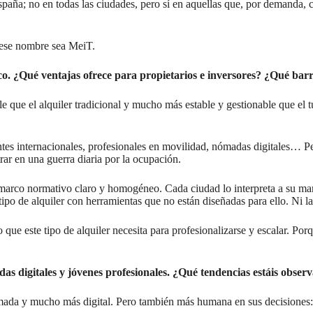
spaña; no en todas las ciudades, pero sí en aquellas que, por demanda, 
 ese nombre sea MeiT.
stico. ¿Qué ventajas ofrece para propietarios e inversores? ¿Qué bar
e que el alquiler tradicional y mucho más estable y gestionable que el tu
es internacionales, profesionales en movilidad, nómadas digitales… Per
trar en una guerra diaria por la ocupación.
n marco normativo claro y homogéneo. Cada ciudad lo interpreta a su man
tipo de alquiler con herramientas que no están diseñadas para ello. Ni l
ue este tipo de alquiler necesita para profesionalizarse y escalar. Por
das digitales y jóvenes profesionales. ¿Qué tendencias estáis obse
a y mucho más digital. Pero también más humana en sus decisiones: qui