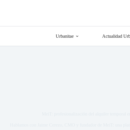
Urbanitae
Actualidad Urb
MeiT: profesionalización del alquiler temporal e
Hablamos con Jaime Cerezo, CMO y fundador de MeiT: una platafo