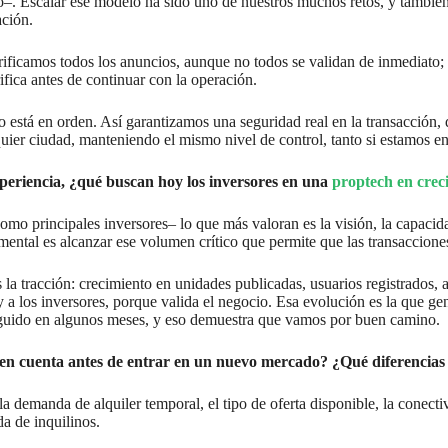
vo–. Escalar ese modelo ha sido uno de nuestros muchos retos, y tambi
ción.
rificamos todos los anuncios, aunque no todos se validan de inmediato
rifica antes de continuar con la operación.
está en orden. Así garantizamos una seguridad real en la transacción, q
uier ciudad, manteniendo el mismo nivel de control, tanto si estamos 
xperiencia, ¿qué buscan hoy los inversores en una
proptech en cre
omo principales inversores– lo que más valoran es la visión, la capaci
ntal es alcanzar ese volumen crítico que permite que las transaccione
la tracción: crecimiento en unidades publicadas, usuarios registrados, 
y a los inversores, porque valida el negocio. Esa evolución es la que g
eguido en algunos meses, y eso demuestra que vamos por buen camino.
 en cuenta antes de entrar en un nuevo mercado? ¿Qué diferencias 
a demanda de alquiler temporal, el tipo de oferta disponible, la conect
a de inquilinos.