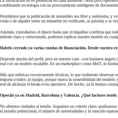
La verificación no es presencial en cada inmueble –sería poco operati
combinando tecnología con un procesamiento inteligente de documenta
Permitimos que la publicación de inmuebles sea libre y autónoma, y ve
visita o de alquiler sobre un inmueble no verificado, se prioriza y se ve
Además, custodiamos el dinero hasta que el inquilino confirma que todo 
método claro y estructurado, podemos replicar nuestro modelo en cualq
Habéis cerrado ya varias rondas de financiación. Desde vuestra e
Depende mucho del perfil, pero en nuestro caso –con business angels c
real con un modelo escalable. En un marketplace como MeiT, lo fundame
Más que métricas excesivamente técnicas, lo que realmente observan es 
importa a todos: al equipo, porque marca la sostenibilidad del modelo; 
real de alcanzar el break-even operativo. De hecho, ya lo hemos cons
Operáis ya en Madrid, Barcelona y Valencia. ¿Qué factores tenéis
No abrimos ciudades al tuntún. Seguimos un criterio claro: analizamos l
el tamaño poblacional, el número de universidades y la rotación esperad