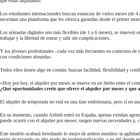
que están alquilando.
Los estudiantes internacionales buscan estancias de varios meses (de 4 a
necesitan una plataforma que les ofrezca garantías desde el primer mo
Los nómadas digitales son más flexibles (de 1 a 6 meses), se mueven ent
trabajar y la libertad de entrar y salir sin complicaciones.
Y los jóvenes profesionales –cada vez más frecuentes en contextos de m
con condiciones absurdas.
Todos ellos tienen algo en común: buscan facilidad, flexibilidad y conf
«Hoy por hoy, el alquiler por meses se mueve en un
limbo
entre el cort
¿Qué oportunidades creéis que ofrece el alquiler por meses y que 
El alquiler de temporada no está en una fase embrionaria, pero sí en u
En su momento, cuando Airbnb entró en España, apenas existían agencias
puede ocurrir con el alquiler por meses: surgen nuevas necesidades y, 
Este modelo acabará heredando lo mejor de ambos mundos: la agilidad y e
están alcanzando un alto grado de profesionalización, y es ahí donde e