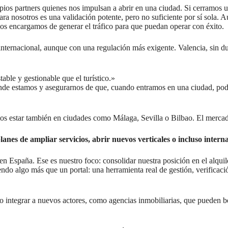
pios partners quienes nos impulsan a abrir en una ciudad. Si cerramos
ra nosotros es una validación potente, pero no suficiente por sí sola. A
 nos encargamos de generar el tráfico para que puedan operar con éxito.
nternacional, aunque con una regulación más exigente. Valencia, sin du
able y gestionable que el turístico.»
dónde estamos y asegurarnos de que, cuando entramos en una ciudad, pod
s estar también en ciudades como Málaga, Sevilla o Bilbao. El mercado
nes de ampliar servicios, abrir nuevos verticales o incluso intern
España. Ese es nuestro foco: consolidar nuestra posición en el alquiler
siendo algo más que un portal: una herramienta real de gestión, verific
al o integrar a nuevos actores, como agencias inmobiliarias, que pueden