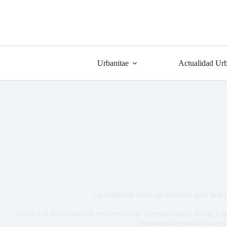
Urbanitae
Actualidad Urb
La bajada de tipos, un estímulo para la in
Destaca el dinamismo de sectores como supermercados, living y hot
residencial continúa sin reso