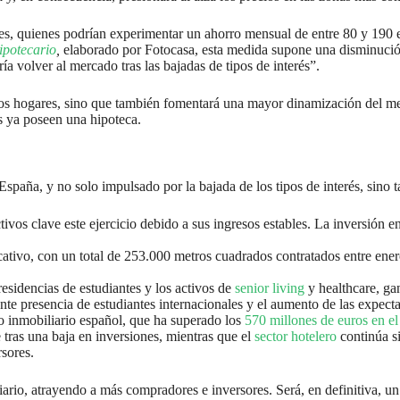
ables, quienes podrían experimentar un ahorro mensual de entre 80 y 190
ipotecario
,
elaborado por Fotocasa, esta medida supone una disminución 
a volver al mercado tras las bajadas de tipos de interés”.
e los hogares, sino que también fomentará una mayor dinamización del me
 ya poseen una hipoteca.
spaña, y no solo impulsado por la bajada de los tipos de interés, sino
ivos clave este ejercicio debido a sus ingresos estables. La inversión e
ativo, con un total de 253.000 metros cuadrados contratados entre ene
 residencias de estudiantes y los activos de
senior living
y healthcare, ga
eciente presencia de estudiantes internacionales y el aumento de las expe
o inmobiliario español, que ha superado los
570 millones de euros en e
 tras una baja en inversiones, mientras que el
sector hotelero
continúa si
rsores.
liario, atrayendo a más compradores e inversores. Será, en definitiva, 