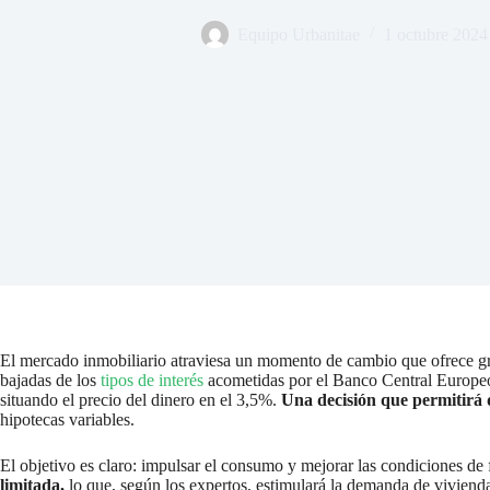
Equipo Urbanitae
1 octubre 2024
El mercado inmobiliario atraviesa un momento de cambio que ofrece gran
bajadas de los
tipos de interés
acometidas por el Banco Central Europeo 
situando el precio del dinero en el 3,5%.
Una decisión que permitirá 
hipotecas variables.
El objetivo es claro: impulsar el consumo y mejorar las condiciones de
limitada,
lo que, según los expertos, estimulará la demanda de vivienda