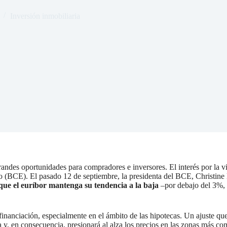
Inversión inmobiliaria
des oportunidades para compradores e inversores. El interés por la viv
(BCE). El pasado 12 de septiembre, la presidenta del BCE, Christine 
que el euríbor mantenga su tendencia a la baja
–por debajo del 3%, 
 financiación, especialmente en el ámbito de las hipotecas. Un ajuste q
 y, en consecuencia, presionará al alza los precios en las zonas más co