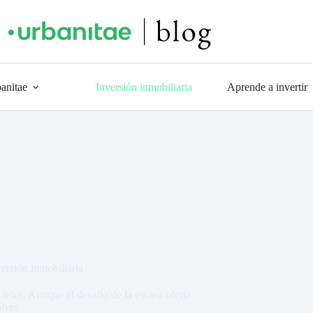
anitae
Inversión inmobiliaria
Aprende a invertir
versión inmobiliaria
eles. Aunque el desafío de la escasa oferta
lver.