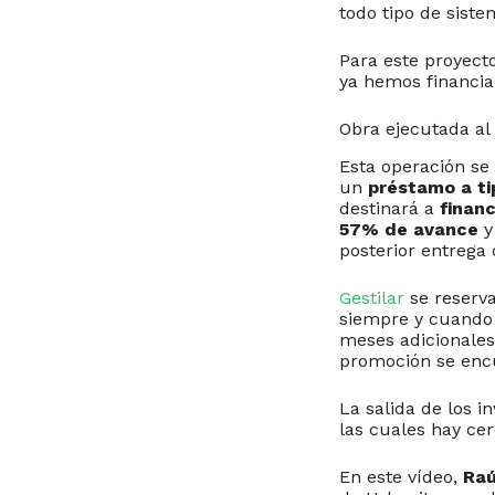
todo tipo de siste
Para este proyec
ya hemos financia
Obra ejecutada al
Esta operación se
un
préstamo a tip
destinará a
financ
57% de avance
y
posterior entrega 
Gestilar
se reserva
siempre y cuando 
meses adicionales
promoción se encu
La salida de los i
las cuales hay ce
En este vídeo,
Raú