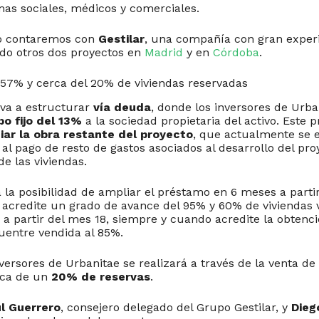
mas sociales, médicos y comerciales.
to contaremos con
Gestilar
, una compañía con gran experi
do otros dos proyectos en
Madrid
y en
Córdoba
.
 57% y cerca del 20% de viviendas reservadas
 va a estructurar
vía deuda
, donde los inversores de Urb
o fijo del 13%
a la sociedad propietaria del activo. Este 
iar la obra restante del proyecto
, que actualmente se 
 al pago de resto de gastos asociados al desarrollo del pro
de las viviendas.
 la posibilidad de ampliar el préstamo en 6 meses a partir
acredite un grado de avance del 95% y 60% de viviendas v
 a partir del mes 18, siempre y cuando acredite la obtenci
entre vendida al 85%.
nversores de Urbanitae se realizará a través de la venta de 
rca de un
20% de reservas
.
l Guerrero
, consejero delegado del Grupo Gestilar, y
Dieg