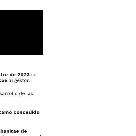
stre de 2023
se
tae
al gestor.
sarrollo de las
stamo concedido
banitae de