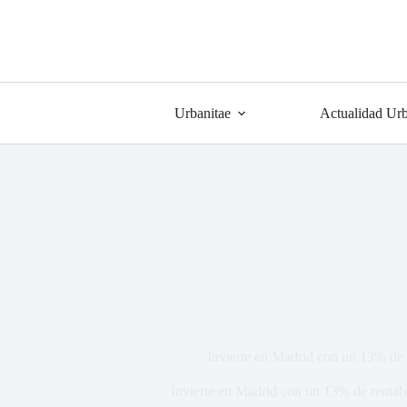
Urbanitae
Actualidad Urb
Invierte en Madrid con un 13% de 
Invierte en Madrid con un 13% de rentab