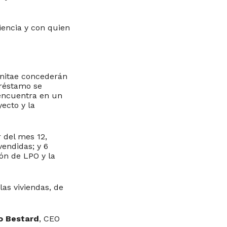
encia y con quien
anitae concederán
préstamo se
encuentra en un
yecto y la
 del mes 12,
endidas; y 6
ón de LPO y la
las viviendas, de
o Bestard
, CEO