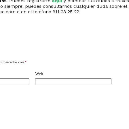
as»
. Puedes registrarte
aquí
y plantear tus dudas a travé
o siempre, puedes consultarnos cualquier duda sobre el 
e.com o en el teléfono 911 23 25 22.
án marcados con
*
Web