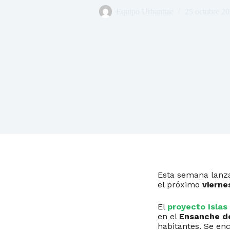
Equipo Urbanitae
25 octubre 2
Esta semana lanz
el próximo
vierne
El
proyecto Isla
en el
Ensanche de
habitantes. Se en