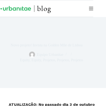
Novo projeto! Invista na Golden Mile de Lisboa
Equipo Urbanitae
Equity
,
Equity
,
Projetos
,
Projetos
,
Projetos
ATUALIZAÇÃO: No passado dia 3 de outubro