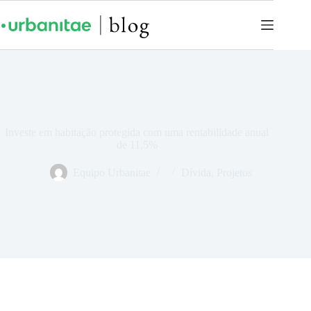
Investe em habitação protegida com uma rentabilidade anual
de 11,5%
Equipo Urbanitae
Dívida
,
Projetos