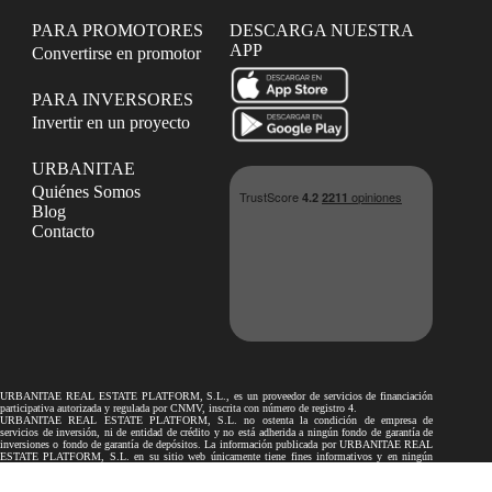
PARA PROMOTORES
DESCARGA NUESTRA
APP
Convertirse en promotor
PARA INVERSORES
Invertir en un proyecto
URBANITAE
Quiénes Somos
Blog
Contacto
URBANITAE REAL ESTATE PLATFORM, S.L., es un proveedor de servicios de financiación
participativa autorizada y regulada por CNMV, inscrita con número de registro 4.
URBANITAE REAL ESTATE PLATFORM, S.L. no ostenta la condición de empresa de
servicios de inversión, ni de entidad de crédito y no está adherida a ningún fondo de garantía de
inversiones o fondo de garantía de depósitos. La información publicada por URBANITAE REAL
ESTATE PLATFORM, S.L. en su sitio web únicamente tiene fines informativos y en ningún
caso podrá considerarse como recomendaciones a los inversores.
Los proyectos de financiación participativa publicados por URBANITAE REAL ESTATE