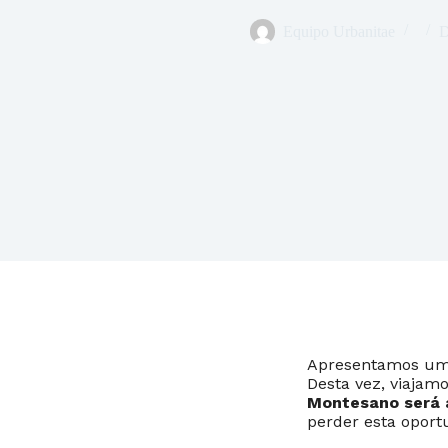
Equipo Urbanitae
D
Apresentamos uma
Desta vez, viajam
Montesano será a
perder esta oport