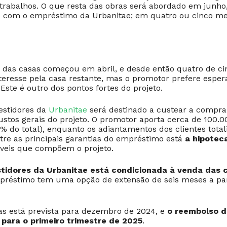
trabalhos. O que resta das obras será abordado em junho
do com o empréstimo da Urbanitae; em quatro ou cinco me
 das casas começou em abril, e desde então quatro de ci
nteresse pela casa restante, mas o promotor prefere espe
Este é outro dos pontos fortes do projeto.
vestidores da
Urbanitae
será destinado a custear a compra 
ustos gerais do projeto. O promotor aporta cerca de 100.
6% do total), enquanto os adiantamentos dos clientes tota
tre as principais garantias do empréstimo está
a hipotec
veis que compõem o projeto.
stidores da Urbanitae está condicionada à venda das 
préstimo tem uma opção de extensão de seis meses a par
as está prevista para dezembro de 2024, e
o reembolso 
 para o primeiro trimestre de 2025
.