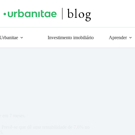
 Urbanitae
Investimento imobiliário
Aprender
de em 7 meses
 Prevê-se que dê uma rentabilidade de 7,6% no
5.