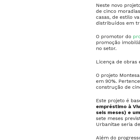
Neste novo proje
de cinco moradias
casas, de estilo v
distribuídos em tr
O promotor do
pr
promoção imobiliá
no setor.
Licença de obras
O projeto Montesa
em 90%. Pertence 
construção de ci
Este projeto é ba
empréstimo à Viv
seis meses) e um
sete meses previst
Urbanitae seria de
Além do progresso