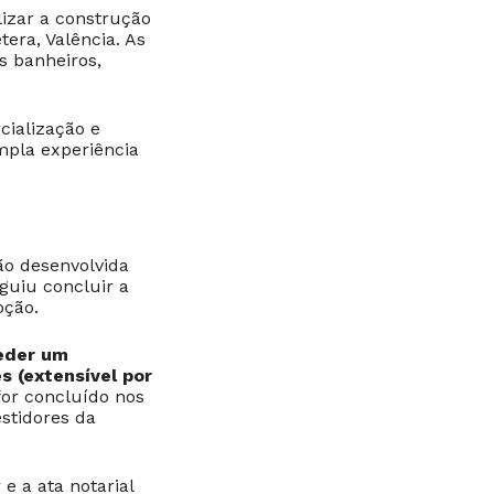
izar a construção
era, Valência. As
ês banheiros,
cialização e
mpla experiência
ão desenvolvida
guiu concluir a
oção.
eder um
s (extensível por
 for concluído nos
estidores da
e a ata notarial