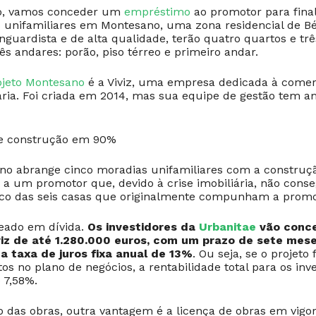
to, vamos conceder um
empréstimo
ao promotor para final
 unifamiliares em Montesano, uma zona residencial de Bét
anguardista e de alta qualidade, terão quatro quartos e tr
ês andares: porão, piso térreo e primeiro andar.
ojeto Montesano
é a Viviz, uma empresa dedicada à comer
ria. Foi criada em 2014, mas sua equipe de gestão tem a
 e construção em 90%
no abrange cinco moradias unifamiliares com a construç
a um promotor que, devido à crise imobiliária, não conse
nco das seis casas que originalmente compunham a prom
seado em dívida.
Os investidores da
Urbanitae
vão conc
iz de até 1.280.000 euros, com um prazo de sete mese
a taxa de juros fixa anual de 13%
. Ou seja, se o projeto
os no plano de negócios, a rentabilidade total para os inv
 7,58%.
 das obras, outra vantagem é a licença de obras em vigor 