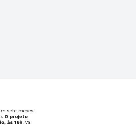
em sete meses!
o.
O projeto
o, às 16h
. Vai