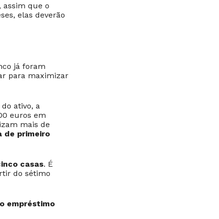
, assim que o
ses, elas deverão
nco já foram
rar para maximizar
do ativo, a
000 euros em
lizam mais de
a de primeiro
cinco casas
. É
tir do sétimo
do empréstimo