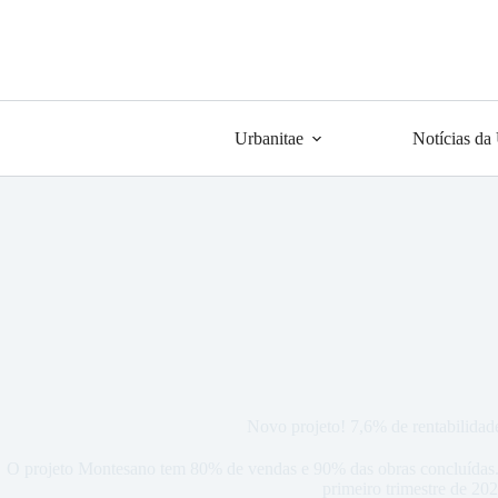
Urbanitae
Notícias da
Novo projeto! 7,6% de rentabilida
O projeto Montesano tem 80% de vendas e 90% das obras concluídas.
primeiro trimestre de 202