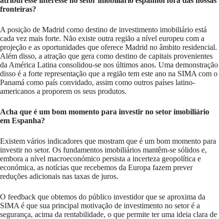
atribui esse interesse no setor imobiliário espanhol fora das nossas
fronteiras?
A posição de Madrid como destino de investimento imobiliário está
cada vez mais forte. Não existe outra região a nível europeu com a
projeção e as oportunidades que oferece Madrid no âmbito residencial.
Além disso, a atração que gera como destino de capitais provenientes
da América Latina consolidou-se nos últimos anos. Uma demonstração
disso é a forte representação que a região tem este ano na SIMA com o
Panamá como país convidado, assim como outros países latino-
americanos a proporem os seus produtos.
Acha que é um bom momento para investir no setor imobiliário
em Espanha?
Existem vários indicadores que mostram que é um bom momento para
investir no setor. Os fundamentos imobiliários mantêm-se sólidos e,
embora a nível macroeconómico persista a incerteza geopolítica e
económica, as notícias que recebemos da Europa fazem prever
reduções adicionais nas taxas de juros.
O feedback que obtemos do público investidor que se aproxima da
SIMA é que sua principal motivação de investimento no setor é a
segurança, acima da rentabilidade, o que permite ter uma ideia clara de