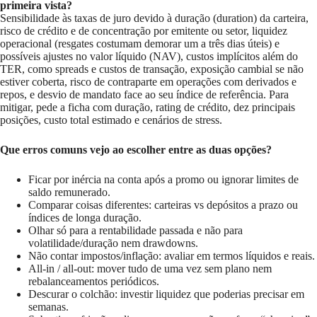
primeira vista?
Sensibilidade às taxas de juro devido à duração (duration) da carteira,
risco de crédito e de concentração por emitente ou setor, liquidez
operacional (resgates costumam demorar um a três dias úteis) e
possíveis ajustes no valor líquido (NAV), custos implícitos além do
TER, como spreads e custos de transação, exposição cambial se não
estiver coberta, risco de contraparte em operações com derivados e
repos, e desvio de mandato face ao seu índice de referência. Para
mitigar, pede a ficha com duração, rating de crédito, dez principais
posições, custo total estimado e cenários de stress.
Que erros comuns vejo ao escolher entre as duas opções?
Ficar por inércia na conta após a promo ou ignorar limites de
saldo remunerado.
Comparar coisas diferentes: carteiras vs depósitos a prazo ou
índices de longa duração.
Olhar só para a rentabilidade passada e não para
volatilidade/duração nem drawdowns.
Não contar impostos/inflação: avaliar em termos líquidos e reais.
All-in / all-out: mover tudo de uma vez sem plano nem
rebalanceamentos periódicos.
Descurar o colchão: investir liquidez que poderias precisar em
semanas.