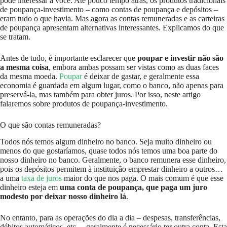
pode interessar a você. Até pouco tempo atrás, os produtos tradicionais
de poupança-investimento – como contas de poupança e depósitos –
eram tudo o que havia. Mas agora as contas remuneradas e as carteiras
de poupança apresentam alternativas interessantes. Explicamos do que
se tratam.
Antes de tudo, é importante esclarecer que
poupar e investir não são
a mesma coisa
, embora ambas possam ser vistas como as duas faces
da mesma moeda.
Poupar
é deixar de gastar, e geralmente essa
economia é guardada em algum lugar, como o banco, não apenas para
preservá-la, mas também para obter juros. Por isso, neste artigo
falaremos sobre produtos de poupança-investimento.
O que são contas remuneradas?
Todos nós temos algum dinheiro no banco. Seja muito dinheiro ou
menos do que gostaríamos, quase todos nós temos uma boa parte do
nosso dinheiro no banco. Geralmente, o banco remunera esse dinheiro,
pois os depósitos permitem à instituição emprestar dinheiro a outros…
a uma
taxa de juros
maior do que nos paga. O mais comum é que esse
dinheiro esteja em
uma conta de poupança, que paga um juro
modesto por deixar nosso dinheiro lá
.
No entanto, para as operações do dia a dia – despesas, transferências,
débitos automáticos, etc. – geralmente é necessário ter outra conta. Esta