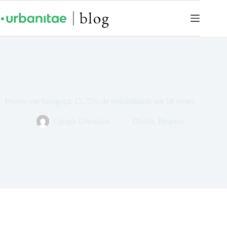
Projeto em Saragoça: 15,75% de rentabilidade em 18 meses
Equipo Urbanitae
Dívida
,
Projetos