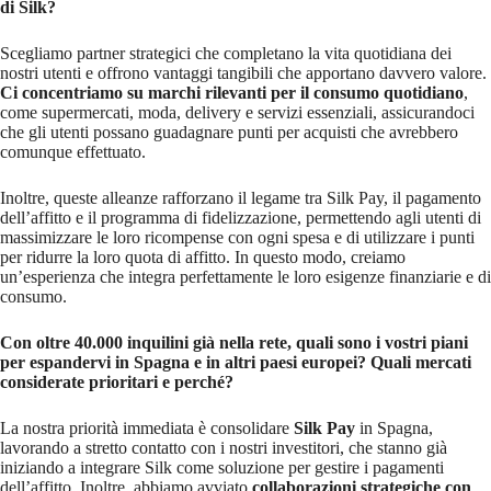
di Silk?
Scegliamo partner strategici che completano la vita quotidiana dei
nostri utenti e offrono vantaggi tangibili che apportano davvero valore.
Ci concentriamo su marchi rilevanti per il consumo quotidiano
,
come supermercati, moda, delivery e servizi essenziali, assicurandoci
che gli utenti possano guadagnare punti per acquisti che avrebbero
comunque effettuato.
Inoltre, queste alleanze rafforzano il legame tra Silk Pay, il pagamento
dell’affitto e il programma di fidelizzazione, permettendo agli utenti di
massimizzare le loro ricompense con ogni spesa e di utilizzare i punti
per ridurre la loro quota di affitto. In questo modo, creiamo
un’esperienza che integra perfettamente le loro esigenze finanziarie e di
consumo.
Con oltre 40.000 inquilini già nella rete, quali sono i vostri piani
per espandervi in Spagna e in altri paesi europei? Quali mercati
considerate prioritari e perché?
La nostra priorità immediata è consolidare
Silk Pay
in Spagna,
lavorando a stretto contatto con i nostri investitori, che stanno già
iniziando a integrare Silk come soluzione per gestire i pagamenti
dell’affitto. Inoltre, abbiamo avviato
collaborazioni strategiche con