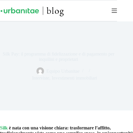
Silk Pay: il programma di fidelizzazione e di pagamento per
inquilini e proprietari
Equipo Urbanitae
Interviste
,
Investimenti immobiliari
Silk
è nata con una visione chiara: trasformare l’affitto,