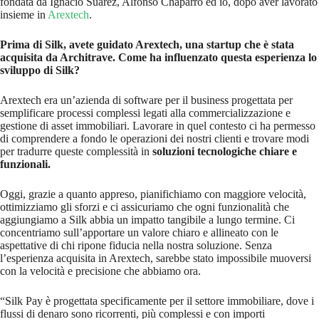
fondata da Ignacio Suárez, Alfonso Chaparro ed io, dopo aver lavorato
insieme in
Arextech
.
Prima di Silk, avete guidato Arextech, una startup che è stata
acquisita da Architrave. Come ha influenzato questa esperienza lo
sviluppo di Silk?
Arextech era un’azienda di software per il business progettata per
semplificare processi complessi legati alla commercializzazione e
gestione di asset immobiliari. Lavorare in quel contesto ci ha permesso
di comprendere a fondo le operazioni dei nostri clienti e trovare modi
per tradurre queste complessità in
soluzioni tecnologiche chiare e
funzionali.
Oggi, grazie a quanto appreso, pianifichiamo con maggiore velocità,
ottimizziamo gli sforzi e ci assicuriamo che ogni funzionalità che
aggiungiamo a Silk abbia un impatto tangibile a lungo termine. Ci
concentriamo sull’apportare un valore chiaro e allineato con le
aspettative di chi ripone fiducia nella nostra soluzione. Senza
l’esperienza acquisita in Arextech, sarebbe stato impossibile muoversi
con la velocità e precisione che abbiamo ora.
“Silk Pay è progettata specificamente per il settore immobiliare, dove i
flussi di denaro sono ricorrenti, più complessi e con importi