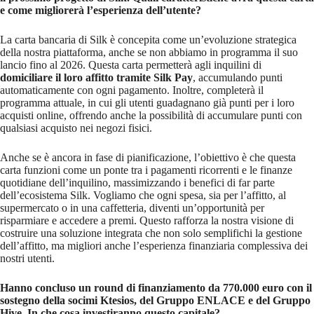
e come migliorerà l’esperienza dell’utente?
La carta bancaria di Silk è concepita come un’evoluzione strategica
della nostra piattaforma, anche se non abbiamo in programma il suo
lancio fino al 2026. Questa carta permetterà agli inquilini di
domiciliare il loro affitto tramite Silk Pay
, accumulando punti
automaticamente con ogni pagamento. Inoltre, completerà il
programma attuale, in cui gli utenti guadagnano già punti per i loro
acquisti online, offrendo anche la possibilità di accumulare punti con
qualsiasi acquisto nei negozi fisici.
Anche se è ancora in fase di pianificazione, l’obiettivo è che questa
carta funzioni come un ponte tra i pagamenti ricorrenti e le finanze
quotidiane dell’inquilino, massimizzando i benefici di far parte
dell’ecosistema Silk. Vogliamo che ogni spesa, sia per l’affitto, al
supermercato o in una caffetteria, diventi un’opportunità per
risparmiare e accedere a premi. Questo rafforza la nostra visione di
costruire una soluzione integrata che non solo semplifichi la gestione
dell’affitto, ma migliori anche l’esperienza finanziaria complessiva dei
nostri utenti.
Hanno concluso un round di finanziamento da 770.000 euro con il
sostegno della socimi Ktesios, del Gruppo ENLACE e del Gruppo
Hive. In che cosa investiranno questo capitale?