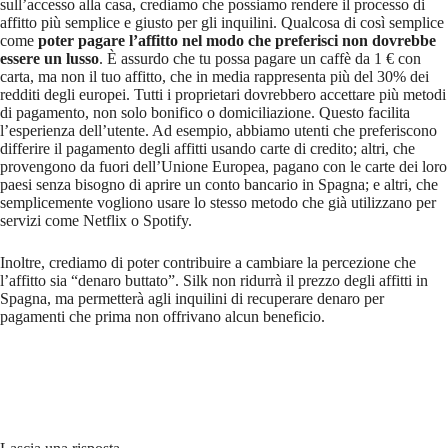
sull’accesso alla casa, crediamo che possiamo rendere il processo di
affitto più semplice e giusto per gli inquilini. Qualcosa di così semplice
come
poter pagare l’affitto nel modo che preferisci non dovrebbe
essere un lusso
. È assurdo che tu possa pagare un caffè da 1 € con
carta, ma non il tuo affitto, che in media rappresenta più del 30% dei
redditi degli europei. Tutti i proprietari dovrebbero accettare più metodi
di pagamento, non solo bonifico o domiciliazione. Questo facilita
l’esperienza dell’utente. Ad esempio, abbiamo utenti che preferiscono
differire il pagamento degli affitti usando carte di credito; altri, che
provengono da fuori dell’Unione Europea, pagano con le carte dei loro
paesi senza bisogno di aprire un conto bancario in Spagna; e altri, che
semplicemente vogliono usare lo stesso metodo che già utilizzano per
servizi come Netflix o Spotify.
Inoltre, crediamo di poter contribuire a cambiare la percezione che
l’affitto sia “denaro buttato”. Silk non ridurrà il prezzo degli affitti in
Spagna, ma permetterà agli inquilini di recuperare denaro per
pagamenti che prima non offrivano alcun beneficio.