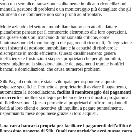
sono una semplice transazione: solitamente implicano riconciliazioni
manuali, gestione di problemi e un monitoraggio più dettagliato che gli
strumenti di e-commerce non sono pronti ad affrontare.
Molte aziende del settore immobiliare hanno cercato di adattare
piattaforme pensate per il commercio elettronico alle loro operazioni,
ma queste soluzioni mancano di funzionalità critiche, come
l’automazione del monitoraggio dei pagamenti ricorrenti, l’integrazione
con i sistemi di gestione immobiliare e la capacità di risolvere le
discrepanze in modo efficiente. Questo disallineamento genera
inefficienze e frustrazioni sia per i proprietari che per gli inquilini,
senza migliorare la situazione attuale dei pagamenti tramite bonifici
bancari e domiciliazioni, che causa numerosi problemi.
Silk Pay, al contrario, è stata sviluppata per rispondere a queste
esigenze specifiche. Permette al proprietario di avviare il pagamento,
automatizza la riconciliazione,
facilita il monitoraggio dei pagamenti
ricorrenti
e, inoltre, si integra perfettamente con il nostro programma
di fidelizzazione. Questo permette ai proprietari di offrire un piano di
lealtà ai loro clienti e incentiva gli inquilini a pagare puntualmente,
risparmiando mese dopo mese grazie ai loro acquisti.
Una carta bancaria propria per facilitare i pagamenti dell’affitto è
il prossimo progetto di Silk. Quali caratteristiche avrà questa carta