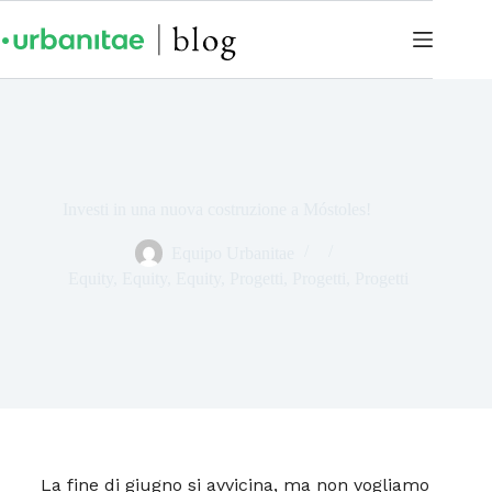
Investi in una nuova costruzione a Móstoles!
Equipo Urbanitae
Equity
,
Equity
,
Equity
,
Progetti
,
Progetti
,
Progetti
La fine di giugno si avvicina, ma non vogliamo