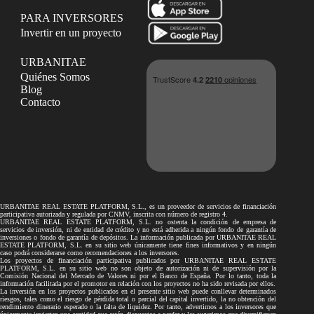
PARA INVERSORES
Invertir en un proyecto
URBANITAE
Quiénes Somos
Blog
Contacto
URBANITAE REAL ESTATE PLATFORM, S.L., es un proveedor de servicios de financiación
participativa autorizada y regulada por CNMV, inscrita con número de registro 4.
URBANITAE REAL ESTATE PLATFORM, S.L. no ostenta la condición de empresa de
servicios de inversión, ni de entidad de crédito y no está adherida a ningún fondo de garantía de
inversiones o fondo de garantía de depósitos. La información publicada por URBANITAE REAL
ESTATE PLATFORM, S.L. en su sitio web únicamente tiene fines informativos y en ningún
caso podrá considerarse como recomendaciones a los inversores.
Los proyectos de financiación participativa publicados por URBANITAE REAL ESTATE
PLATFORM, S.L. en su sitio web no son objeto de autorización ni de supervisión por la
Comisión Nacional del Mercado de Valores ni por el Banco de España. Por lo tanto, toda la
información facilitada por el promotor en relación con los proyectos no ha sido revisada por ellos.
La inversión en los proyectos publicados en el presente sitio web puede conllevar determinados
riesgos, tales como el riesgo de pérdida total o parcial del capital invertido, la no obtención del
rendimiento dinerario esperado o la falta de liquidez. Por tanto, advertimos a los inversores que