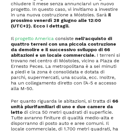
chiudere il mese senza annunciarvi un nuovo
progetto. In questo caso, vi invitiamo a investire
in una nuova costruzione a Móstoles. Sarà
il
prossimo venerdì 28 giugno alle 12:00
(UTC+2). Ecco i dettagli.
Il
progetto America
consiste
nell’acquisto di
quattro terreni con una piccola costruzione
da demolire e il successivo sviluppo di 66
abitazioni e un locale commerciale.
I terreni si
trovano nel centro di Móstoles, vicino a Plaza de
Ernesto Peces. La metropolitana è a sei minuti
a piedi e la zona è consolidata e dotata di
parchi, supermercati, una scuola, ecc. Inoltre,
ha un collegamento diretto con l’A-5 e accesso
alla M-50.
Per quanto riguarda le abitazioni, si tratta di
66
unità plurifamiliari di uno e due camere da
letto
di circa 50 metri quadrati di superficie.
Tutte avranno finiture di qualità medio-alta e
disporranno di posto auto e aree comuni. Il
locale commerciale, di 1.700 metri quadrati, ha