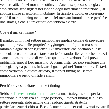
dei movimenti del mercato finanziario con l’obiettivo di comprare e
vendere attività nel momento ottimale. Anche se questa strategia è
ampiamente sconsigliata nel mondo degli investimenti tradizionali, si
applica anche al settore immobiliare. In questo articolo, esploreremo
cos’è il market timing nel contesto del mercato immobiliare e perché è
una strategia che gli investitori dovrebbero evitare.
Cos’è il market timing?
Il market timing nel settore immobiliare implica cercare di prevedere
quando i prezzi delle proprietà raggiungeranno il punto massimo o
minimo e agire di conseguenza. Gli investitori che adottano questa
strategia cercano di acquistare proprietà quando ritengono che i prezzi
siano al loro minimo e di vendere quando prevedono che i prezzi
raggiungeranno il loro massimo. A prima vista, ciò può sembrare una
strategia logica per massimizzare i guadagni nell’immobiliare. Tuttavia,
come vedremo in questo articolo, il market timing nel settore
immobiliare è pieno di sfide e rischi.
Perché dovresti evitare il market timing
Sebbene
l’investimento immobiliare
sia una strategia solida per la
creazione di ricchezza nel lungo periodo, il market timing in questo
settore presenta sfide uniche che rendono questa strategia
particolarmente rischiosa. Ecco alcune ragioni per cui dovresti evitare il