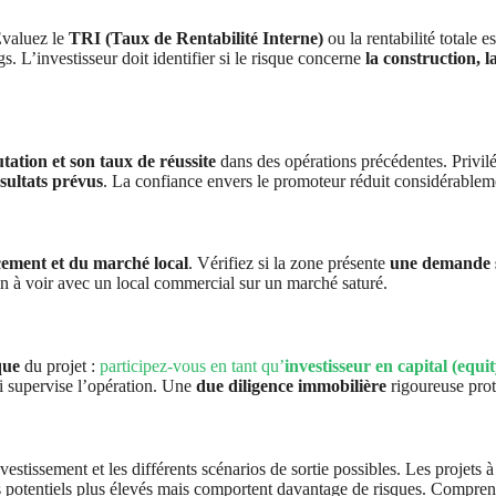
Évaluez le
TRI (Taux de Rentabilité Interne)
ou la rentabilité totale e
. L’investisseur doit identifier si le risque concerne
la construction, 
utation et son taux de réussite
dans des opérations précédentes. Privilég
résultats prévus
. La confiance envers le promoteur réduit considérableme
ement et du marché local
. Vérifiez si la zone présente
une demande so
en à voir avec un local commercial sur un marché saturé.
que
du projet :
participez-vous en tant qu’
investisseur en capital (equit
 supervise l’opération. Une
due diligence immobilière
rigoureuse prot
vestissement et les différents scénarios de sortie possibles. Les projets 
nts potentiels plus élevés mais comportent davantage de risques. Compre