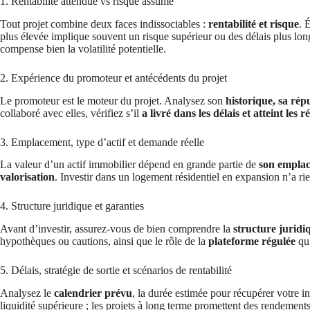
1. Rentabilité attendue vs risque assumé
Tout projet combine deux faces indissociables :
rentabilité et risque
. 
plus élevée implique souvent un risque supérieur ou des délais plus longs
compense bien la volatilité potentielle.
2. Expérience du promoteur et antécédents du projet
Le promoteur est le moteur du projet. Analysez son
historique, sa rép
collaboré avec elles, vérifiez s’il
a livré dans les délais et atteint les 
3. Emplacement, type d’actif et demande réelle
La valeur d’un actif immobilier dépend en grande partie de
son emplac
valorisation
. Investir dans un logement résidentiel en expansion n’a ri
4. Structure juridique et garanties
Avant d’investir, assurez-vous de bien comprendre la
structure juridi
hypothèques ou cautions, ainsi que le rôle de la
plateforme régulée
qui
5. Délais, stratégie de sortie et scénarios de rentabilité
Analysez le
calendrier prévu
, la durée estimée pour récupérer votre in
liquidité supérieure ; les projets à long terme promettent des rendeme