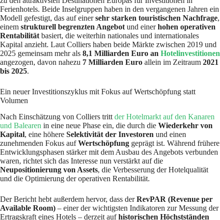
zu den attraktivsten Destinationen Europas für Investitionen in
Ferienhotels. Beide Inselgruppen haben in den vergangenen Jahren ein
Modell gefestigt, das auf einer
sehr starken touristischen Nachfrage
,
einem
strukturell begrenzten Angebot
und einer
hohen operativen
Rentabilität
basiert, die weiterhin nationales und internationales
Kapital anzieht. Laut Colliers haben beide Märkte zwischen 2019 und
2025 gemeinsam mehr als
8,1 Milliarden Euro an
Hotelinvestitionen
angezogen, davon nahezu
7 Milliarden Euro
allein im Zeitraum
2021
bis 2025
.
Ein neuer Investitionszyklus mit Fokus auf Wertschöpfung statt
Volumen
Nach Einschätzung von Colliers tritt
der Hotelmarkt auf den Kanaren
und Balearen
in eine neue Phase ein, die durch die
Wiederkehr von
Kapital
, eine höhere
Selektivität der Investoren
und einen
zunehmenden Fokus auf
Wertschöpfung
geprägt ist. Während frühere
Entwicklungsphasen stärker mit dem Ausbau des Angebots verbunden
waren, richtet sich das Interesse nun verstärkt auf die
Neupositionierung von Assets
, die Verbesserung der Hotelqualität
und die Optimierung der operativen Rentabilität.
Der Bericht hebt außerdem hervor, dass der
RevPAR (Revenue per
Available Room)
– einer der wichtigsten Indikatoren zur Messung der
Ertragskraft eines Hotels – derzeit auf
historischen Höchstständen