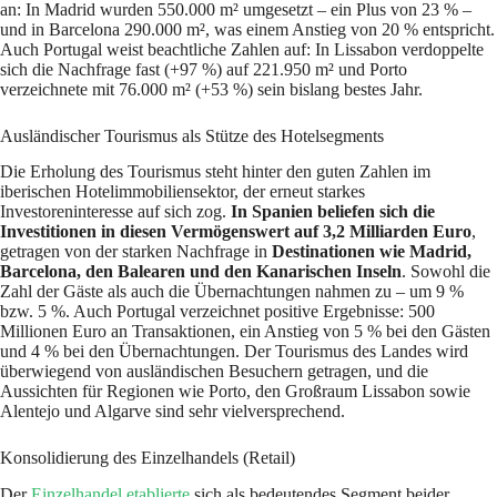
an: In Madrid wurden 550.000 m² umgesetzt – ein Plus von 23 % –
und in Barcelona 290.000 m², was einem Anstieg von 20 % entspricht.
Auch Portugal weist beachtliche Zahlen auf: In Lissabon verdoppelte
sich die Nachfrage fast (+97 %) auf 221.950 m² und Porto
verzeichnete mit 76.000 m² (+53 %) sein bislang bestes Jahr.
Ausländischer Tourismus als Stütze des Hotelsegments
Die Erholung des Tourismus steht hinter den guten Zahlen im
iberischen Hotelimmobiliensektor, der erneut starkes
Investoreninteresse auf sich zog.
In Spanien beliefen sich die
Investitionen in diesen Vermögenswert auf 3,2 Milliarden Euro
,
getragen von der starken Nachfrage in
Destinationen wie Madrid,
Barcelona, den Balearen und den Kanarischen Inseln
. Sowohl die
Zahl der Gäste als auch die Übernachtungen nahmen zu – um 9 %
bzw. 5 %. Auch Portugal verzeichnet positive Ergebnisse: 500
Millionen Euro an Transaktionen, ein Anstieg von 5 % bei den Gästen
und 4 % bei den Übernachtungen. Der Tourismus des Landes wird
überwiegend von ausländischen Besuchern getragen, und die
Aussichten für Regionen wie Porto, den Großraum Lissabon sowie
Alentejo und Algarve sind sehr vielversprechend.
Konsolidierung des Einzelhandels (Retail)
Der
Einzelhandel etablierte
sich als bedeutendes Segment beider