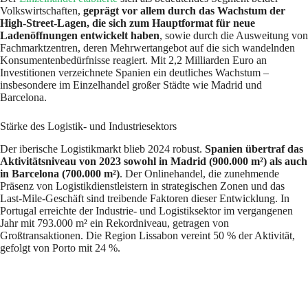
Volkswirtschaften,
geprägt vor allem durch das Wachstum der
High-Street-Lagen, die sich zum Hauptformat für neue
Ladenöffnungen entwickelt haben
, sowie durch die Ausweitung von
Fachmarktzentren, deren Mehrwertangebot auf die sich wandelnden
Konsumentenbedürfnisse reagiert. Mit 2,2 Milliarden Euro an
Investitionen verzeichnete Spanien ein deutliches Wachstum –
insbesondere im Einzelhandel großer Städte wie Madrid und
Barcelona.
Stärke des Logistik- und Industriesektors
Der iberische Logistikmarkt blieb 2024 robust.
Spanien übertraf das
Aktivitätsniveau von 2023 sowohl in Madrid (900.000 m²) als auch
in Barcelona (700.000 m²)
. Der Onlinehandel, die zunehmende
Präsenz von Logistikdienstleistern in strategischen Zonen und das
Last-Mile-Geschäft sind treibende Faktoren dieser Entwicklung. In
Portugal erreichte der Industrie- und Logistiksektor im vergangenen
Jahr mit 793.000 m² ein Rekordniveau, getragen von
Großtransaktionen. Die Region Lissabon vereint 50 % der Aktivität,
gefolgt von Porto mit 24 %.