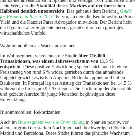
Immobilieninvestitionen in Spanien und Portugal 16,4 Milliarden Euro
– ein Wert, der
die Stabilität dieses Marktes auf der iberischen
Halbinsel deutlich unterstreicht
. Das geht aus dem Bericht
„
Guide
for Property in Iberia 2025“
hervor, an dem die Beratungsfirma Prime
Yield und die Kanzlei Pares Advogados mitwirken. Der Bericht hebt
die Dynamik aller Segmente hervor, gestützt durch ein günstiges
wirtschaftliches Umfeld.
Wohnimmobilien als Wachstumstreiber
Im Wohnsegment verzeichnet die Studie
über 716.000
Transaktionen, was einem Jahreswachstum von 11,5 %
entspricht
. Diese positive Entwicklung spiegelt sich auch in einem
Preisanstieg von rund 6 % wider, getrieben durch das anhaltende
Ungleichgewicht zwischen Angebot, Bodenknappheit und hohen
Baukosten. In Portugal lag der Anstieg der Transaktionen bei 14,5 %,
während die Preise um 9,1 % stiegen. Die Lockerung der Zinspolitik
und gezielte Anreize für junge Menschen begünstigten diese
Entwicklung.
Büroimmobilien: Rekordzahlen
Auch im
Bürosegment war die Entwicklung
in Spanien positiv, vor
allem aufgrund der starken Nachfrage nach hochwertigen Objekten in
Madrid und Barcelona. Diese Städte führen das jährliche Wachstum