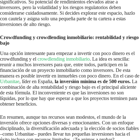
significativos. Su potencial de rendimientos elevados atrae a
inversores, pero la volatilidad y los riesgos regulatorios deben
considerarse cuidadosamente. Si decides explorar este espacio, hazlo
con cautela y asigna solo una pequeña parte de tu cartera a estas
inversiones de alto riesgo.
Crowdfunding y crowdlending inmobiliario: rentabilidad y riesgo
bajo
Una opción interesante para empezar a invertir con poco dinero es el
crowdfunding y el
crowdlending inmobiliario
. La idea es sencilla:
reunir a muchos inversores para que, entre todos, participen en la
financiación de un proyecto inmobiliario como inversores. De esta
manera es posible invertir en inmuebles con poco dinero. En el caso de
Urbanitae
, líder en España,
la inversión mínima es de 500 euros.
La
combinación de alta rentabilidad y riesgo bajo es el principal aliciente
de esta fórmula. El inconveniente es que las inversiones no son
líquidas, por lo que hay que esperar a que los proyectos terminen para
obtener beneficios.
En resumen, aunque tus recursos sean modestos, el mundo de la
inversión ofrece opciones diversas y emocionantes. Con un enfoque
disciplinado, la diversificación adecuada y la elección de socios fiables
–como Urbanitae– puedes llevar tus pequeñas inversiones hacia el
éxito incluso con recursos limitados. ¿Te animas a probar?