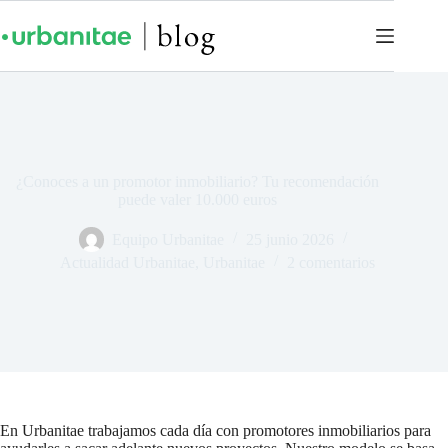
¿Conoces a un promotor inmobiliario? Tu recomendación
puede valer 10.000 euros
Equipo Urbanitae
25 junio 2026
Actualidad Urbanitae
,
Urbanitae
2 comentarios
En Urbanitae trabajamos cada día con promotores inmobiliarios para