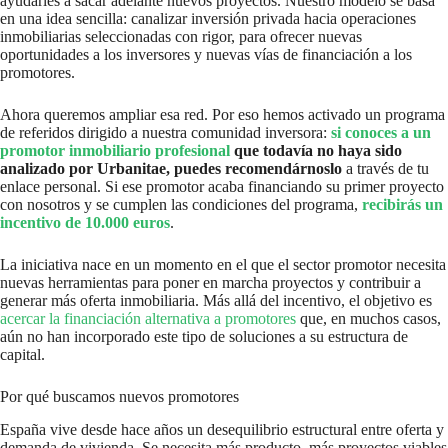
ayudarles a sacar adelante nuevos proyectos. Nuestro modelo se basa
en una idea sencilla: canalizar inversión privada hacia operaciones
inmobiliarias seleccionadas con rigor, para ofrecer nuevas
oportunidades a los inversores y nuevas vías de financiación a los
promotores.
Ahora queremos ampliar esa red. Por eso hemos activado un programa
de referidos dirigido a nuestra comunidad inversora:
si conoces a un
promotor inmobiliario profesional
que todavía no haya sido
analizado por Urbanitae, puedes recomendárnoslo
a través de tu
enlace personal. Si ese promotor acaba financiando su primer proyecto
con nosotros y se cumplen las condiciones del programa,
recibirás un
incentivo de 10.000 euros
.
La iniciativa nace en un momento en el que el sector promotor necesita
nuevas herramientas para poner en marcha proyectos y contribuir a
generar más oferta inmobiliaria. Más allá del incentivo, el objetivo es
acercar la financiación alternativa a promotores
que, en muchos casos,
aún no han incorporado este tipo de soluciones a su estructura de
capital.
Por qué buscamos nuevos promotores
España vive desde hace años un desequilibrio estructural entre oferta y
demanda de vivienda. Se necesita más producto, más proyectos viables