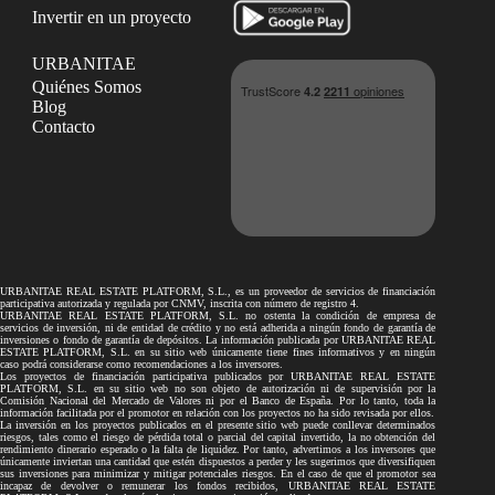
Invertir en un proyecto
URBANITAE
Quiénes Somos
Blog
Contacto
URBANITAE REAL ESTATE PLATFORM, S.L., es un proveedor de servicios de financiación
participativa autorizada y regulada por CNMV, inscrita con número de registro 4.
URBANITAE REAL ESTATE PLATFORM, S.L. no ostenta la condición de empresa de
servicios de inversión, ni de entidad de crédito y no está adherida a ningún fondo de garantía de
inversiones o fondo de garantía de depósitos. La información publicada por URBANITAE REAL
ESTATE PLATFORM, S.L. en su sitio web únicamente tiene fines informativos y en ningún
caso podrá considerarse como recomendaciones a los inversores.
Los proyectos de financiación participativa publicados por URBANITAE REAL ESTATE
PLATFORM, S.L. en su sitio web no son objeto de autorización ni de supervisión por la
Comisión Nacional del Mercado de Valores ni por el Banco de España. Por lo tanto, toda la
información facilitada por el promotor en relación con los proyectos no ha sido revisada por ellos.
La inversión en los proyectos publicados en el presente sitio web puede conllevar determinados
riesgos, tales como el riesgo de pérdida total o parcial del capital invertido, la no obtención del
rendimiento dinerario esperado o la falta de liquidez. Por tanto, advertimos a los inversores que
únicamente inviertan una cantidad que estén dispuestos a perder y les sugerimos que diversifiquen
sus inversiones para minimizar y mitigar potenciales riesgos. En el caso de que el promotor sea
incapaz de devolver o remunerar los fondos recibidos, URBANITAE REAL ESTATE