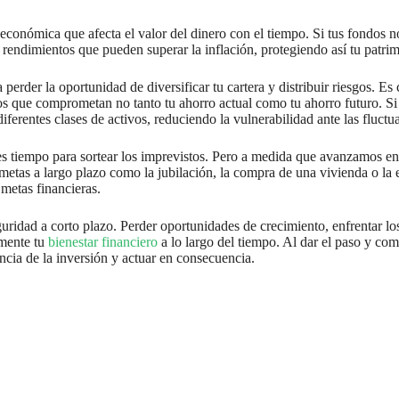
económica que afecta el valor del dinero con el tiempo. Si tus fondos no
 rendimientos que pueden superar la inflación, protegiendo así tu patrim
a perder la oportunidad de diversificar tu cartera y distribuir riesgos. 
que comprometan no tanto tu ahorro actual como tu ahorro futuro. Si de
diferentes clases de activos, reduciendo la vulnerabilidad ante las fluct
s tiempo para sortear los imprevistos. Pero a medida que avanzamos en
r metas a largo plazo como la jubilación, la compra de una vivienda o la
 metas financieras.
guridad a corto plazo. Perder oportunidades de crecimiento, enfrentar los
amente tu
bienestar financiero
a lo largo del tiempo. Al dar el paso y come
ncia de la inversión y actuar en consecuencia.