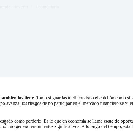
ende a invertir
1 comentario
también los tiene.
Tanto si guardas tu dinero bajo el colchón como si l
po avanza, los riesgos de no participar en el mercado financiero se vue
riesgado como perderlo. Es lo que en economía se llama
coste de oport
lchón no genera rendimientos significativos. A lo largo del tiempo, esta 