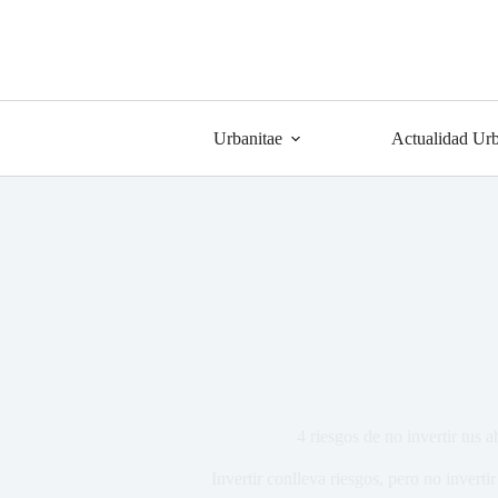
Urbanitae
Actualidad Urb
4 riesgos de no invertir tus a
Invertir conlleva riesgos, pero no invertir