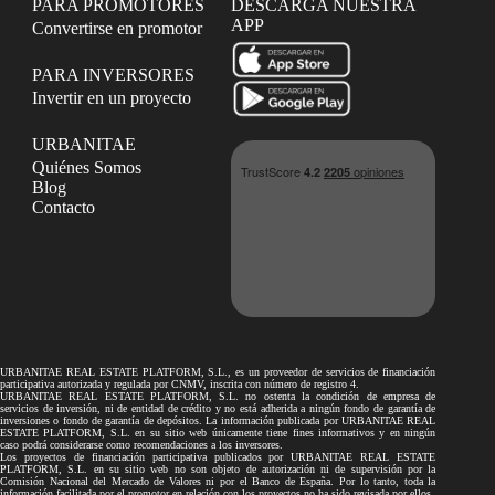
PARA PROMOTORES
DESCARGA NUESTRA
APP
Convertirse en promotor
PARA INVERSORES
Invertir en un proyecto
URBANITAE
Quiénes Somos
Blog
Contacto
URBANITAE REAL ESTATE PLATFORM, S.L., es un proveedor de servicios de financiación
participativa autorizada y regulada por CNMV, inscrita con número de registro 4.
URBANITAE REAL ESTATE PLATFORM, S.L. no ostenta la condición de empresa de
servicios de inversión, ni de entidad de crédito y no está adherida a ningún fondo de garantía de
inversiones o fondo de garantía de depósitos. La información publicada por URBANITAE REAL
ESTATE PLATFORM, S.L. en su sitio web únicamente tiene fines informativos y en ningún
caso podrá considerarse como recomendaciones a los inversores.
Los proyectos de financiación participativa publicados por URBANITAE REAL ESTATE
PLATFORM, S.L. en su sitio web no son objeto de autorización ni de supervisión por la
Comisión Nacional del Mercado de Valores ni por el Banco de España. Por lo tanto, toda la
información facilitada por el promotor en relación con los proyectos no ha sido revisada por ellos.