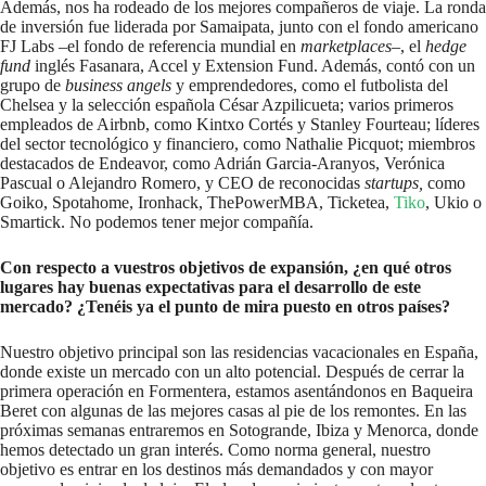
Además, nos ha rodeado de los mejores compañeros de viaje. La ronda
de inversión fue liderada por Samaipata, junto con el fondo americano
FJ Labs –el fondo de referencia mundial en
marketplaces–
, el
hedge
fund
inglés Fasanara, Accel y Extension Fund. Además, contó con un
grupo de
business angels
y emprendedores, como el futbolista del
Chelsea y la selección española César Azpilicueta; varios primeros
empleados de Airbnb, como Kintxo Cortés y Stanley Fourteau; líderes
del sector tecnológico y financiero, como Nathalie Picquot; miembros
destacados de Endeavor, como Adrián Garcia-Aranyos, Verónica
Pascual o Alejandro Romero, y CEO de reconocidas
startups,
como
Goiko, Spotahome, Ironhack, ThePowerMBA, Ticketea,
Tiko
, Ukio o
Smartick. No podemos tener mejor compañía.
Con respecto a vuestros objetivos de expansión, ¿en qué otros
lugares hay buenas expectativas para el desarrollo de este
mercado? ¿Tenéis ya el punto de mira puesto en otros países?
Nuestro objetivo principal son las residencias vacacionales en España,
donde existe un mercado con un alto potencial. Después de cerrar la
primera operación en Formentera, estamos asentándonos en Baqueira
Beret con algunas de las mejores casas al pie de los remontes. En las
próximas semanas entraremos en Sotogrande, Ibiza y Menorca, donde
hemos detectado un gran interés. Como norma general, nuestro
objetivo es entrar en los destinos más demandados y con mayor