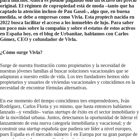
para muchos. Ahora es posible pagando solo un octavo del precio
original. El régimen de copropiedad está de moda –tanto que ha
captado la atención incluso de Pau Gasol–, algo que, en buena
medida, se debe a empresas como Vivla. Esta
proptech
nacida en
2022 busca facilitar el acceso a los inmuebles de lujo. Para saber
un poco más sobre la compañía y sobre el estatus de estos activos
en España hoy, en el blog de Urbanitae, hablamos con Carlos
Gómez, CEO y cofundador de Vivla.
¿Cómo surge Vivla?
Surge de nuestra frustración como propietarios y la necesidad de
nuestras jóvenes familias al buscar soluciones vacacionales que se
adaptaran a nuestro estilo de vida. Los tres fundadores hemos sido
propietarios y usuarios de viviendas vacacionales y coincidimos en la
necesidad de encontrar fórmulas alternativas.
En ese momento del tiempo coincidimos tres emprendedores, Iván
Rodríguez, Carlos Floria y yo mismo, que hasta entonces habíamos
lanzado –y vendido– varias
startups
de éxito en el sector inmobiliario y
de la movilidad urbana. Juntos, detectamos la oportunidad de liderar el
lanzamiento de esta nueva categoría inmobiliaria y vacacional; y de
construir una
startup
española que pudiera ser líder a nivel europeo,
pues España es el mercado número 1 en Europa por su gran parque de