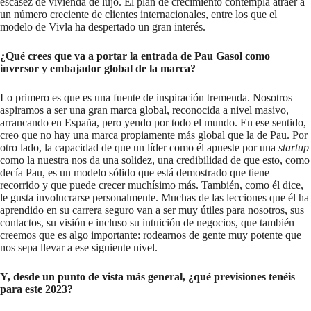
escasez de vivienda de lujo. El plan de crecimiento contempla atraer a
un número creciente de clientes internacionales, entre los que el
modelo de Vivla ha despertado un gran interés.
¿Qué crees que va a portar la entrada de Pau Gasol como
inversor y embajador global de la marca?
Lo primero es que es una fuente de inspiración tremenda. Nosotros
aspiramos a ser una gran marca global, reconocida a nivel masivo,
arrancando en España, pero yendo por todo el mundo. En ese sentido,
creo que no hay una marca propiamente más global que la de Pau. Por
otro lado, la capacidad de que un líder como él apueste por una
startup
como la nuestra nos da una solidez, una credibilidad de que esto, como
decía Pau, es un modelo sólido que está demostrado que tiene
recorrido y que puede crecer muchísimo más. También, como él dice,
le gusta involucrarse personalmente. Muchas de las lecciones que él ha
aprendido en su carrera seguro van a ser muy útiles para nosotros, sus
contactos, su visión e incluso su intuición de negocios, que también
creemos que es algo importante: rodearnos de gente muy potente que
nos sepa llevar a ese siguiente nivel.
Y, desde un punto de vista más general, ¿qué previsiones tenéis
para este 2023?