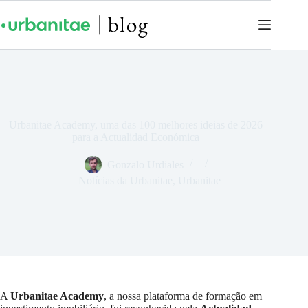
Urbanitae Academy, uma das 100 melhores ideias de 2026
para a Actualidad Económica
Gonzalo Urdiales
Notícias da Urbanitae
,
Urbanitae
A
Urbanitae Academy
, a nossa plataforma de formação em