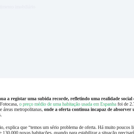
timento imobiliário
a a registar uma subida recorde, refletindo uma realidade social 
 Fotocasa,
o preço médio de uma habitação usada em Espanha
foi de 2
e áreas metropolitanas,
onde a oferta continua incapaz de absorver
.
tário, explica que “temos um sério problema de oferta. Há muito poucos 
130.000 novas habitações, quando para estabilizar a situação precisa