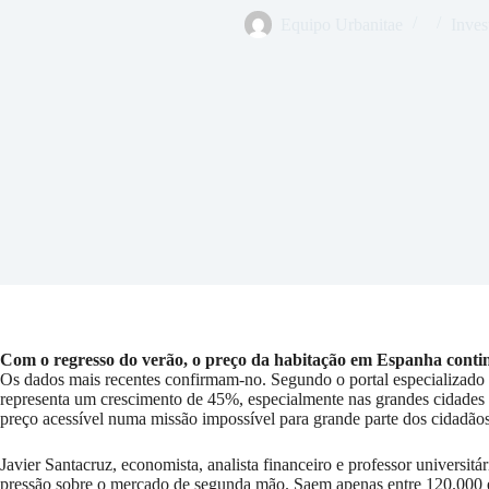
Equipo Urbanitae
Inves
Com o regresso do verão, o preço da habitação em Espanha continu
Os dados mais recentes confirmam-no. Segundo o portal especializado
representa um crescimento de 45%, especialmente nas grandes cidades 
preço acessível numa missão impossível para grande parte dos cidadãos
Javier Santacruz, economista, analista financeiro e professor universi
pressão sobre o mercado de segunda mão. Saem apenas entre 120.000 e 