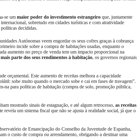
a-se um
maior poder do investimento estrangeiro
que, juntamente
nternacional, sobretudo em cidades turísticas e com atratividade
políticas decididas.
Comunidades Autónomas veem engordar os seus cofres graças à cobrança
rimeiro incide sobre a compra de habitações usadas, enquanto o
 cada aumento no preço de venda tem um impacto proporcional na
 mais parte dos seus rendimentos à habitação
, os governos regionais
ade orçamental. Este aumento de receitas melhora a capacidade
 volátil: sobe muito quando o mercado sobe e cai em fases de travagem”.
am-na para políticas de habitação (compra de solo, promoção pública,
nham mostrado sinais de estagnação, e até algum retrocesso,
as receitas
evela um sistema fiscal que não se ajusta à realidade social, já que o
Observatório de Emancipação do Conselho da Juventude de Espanha,
ham o custo de compra ou arrendamento, obrigando a destinar uma