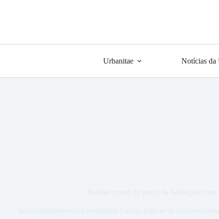
Urbanitae
Notícias da
Subida record do preço da habitação: venc
Se compararmos com os últimos 5 anos, trata-se de um crescimen