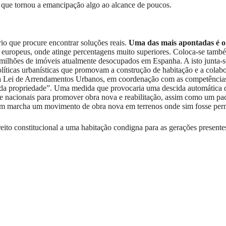
que tornou a emancipação algo ao alcance de poucos.
rio que procure encontrar soluções reais.
Uma das mais apontadas é o
s europeus, onde atinge percentagens muito superiores. Coloca-se també
milhões de imóveis atualmente desocupados em Espanha. A isto junta-s
líticas urbanísticas que promovam a construção de habitação e a colabo
 da Lei de Arrendamentos Urbanos, em coordenação com as competência
 da propriedade”. Uma medida que provocaria uma descida automática do
 e nacionais para promover obra nova e reabilitação, assim como um pa
a em marcha um movimento de obra nova em terrenos onde sim fosse perm
eito constitucional a uma habitação condigna para as gerações presentes