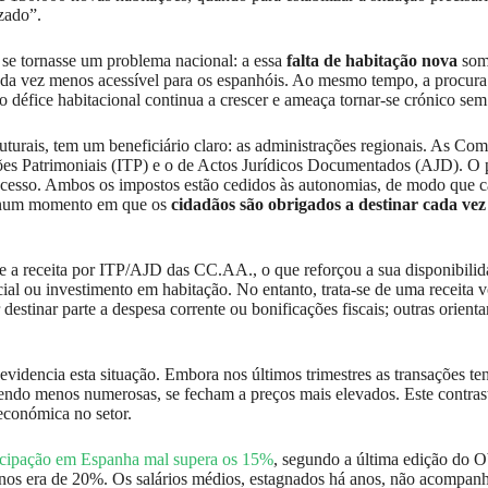
izado”.
se tornasse um problema nacional: a essa
falta de habitação nova
som
ada vez menos acessível para os espanhóis. Ao mesmo tempo, a procura i
 défice habitacional continua a crescer e ameaça tornar-se crónico sem 
ruturais, tem um beneficiário claro: as administrações regionais. As 
ões Patrimoniais (ITP) e o de Actos Jurídicos Documentados (AJD). O p
processo. Ambos os impostos estão cedidos às autonomias, de modo que
l: num momento em que os
cidadãos são obrigados a destinar cada vez
e a receita por ITP/AJD das CC.AA., o que reforçou a sua disponibilid
ocial ou investimento em habitação. No entanto, trata-se de uma receita
stinar parte a despesa corrente ou bonificações fiscais; outras orient
videncia esta situação. Embora nos últimos trimestres as transações te
ndo menos numerosas, se fecham a preços mais elevados. Este contraste r
económica no setor.
cipação em Espanha mal supera os 15%
, segundo a última edição do 
nos era de 20%. Os salários médios, estagnados há anos, não acompan