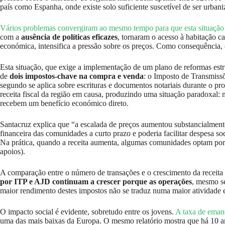
país como Espanha, onde existe solo suficiente suscetível de ser urban
Vários problemas convergiram ao mesmo tempo para que esta situação
com a
ausência de políticas eficazes
, tornaram o acesso à habitação c
económica, intensifica a pressão sobre os preços. Como consequência, o
Esta situação, que exige a implementação de um plano de reformas est
de
dois impostos-chave na compra e venda
: o Imposto de Transmiss
segundo se aplica sobre escrituras e documentos notariais durante o 
receita fiscal da região em causa, produzindo uma situação paradoxa
recebem um benefício económico direto.
Santacruz explica que “a escalada de preços aumentou substancialment
financeira das comunidades a curto prazo e poderia facilitar despesa s
Na prática, quando a receita aumenta, algumas comunidades optam por de
apoios).
A comparação entre o número de transações e o crescimento da receita e
por ITP e AJD continuam a crescer porque as operações
, mesmo se
maior rendimento destes impostos não se traduz numa maior atividade 
O impacto social é evidente, sobretudo entre os jovens.
A taxa de eman
uma das mais baixas da Europa. O mesmo relatório mostra que há 10 a