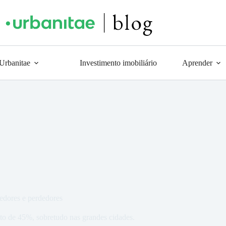
 Urbanitae
Investimento imobiliário
Aprender
edores e perdedores
to de 45%, sobretudo nas grandes cidades.