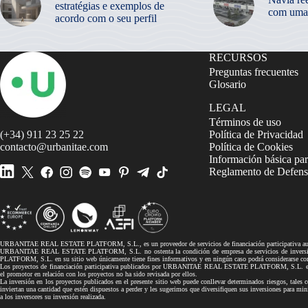
estratégias e exemplos de
com uma
acordo com o seu perfil
RECURSOS
Preguntas frecuentes
Glosario
LEGAL
Términos de uso
(+34) 911 23 25 22
Política de Privacidad
contacto@urbanitae.com
Política de Cookies
Información básica par
Reglamento de Defensa
URBANITAE REAL ESTATE PLATFORM, S.L., es un proveedor de servicios de financiación participativa autor
URBANITAE REAL ESTATE PLATFORM, S.L. no ostenta la condición de empresa de servicios de inversión, 
PLATFORM, S.L. en su sitio web únicamente tiene fines informativos y en ningún caso podrá considerarse co
Los proyectos de financiación participativa publicados por URBANITAE REAL ESTATE PLATFORM, S.L. en su si
el promotor en relación con los proyectos no ha sido revisada por ellos.
La inversión en los proyectos publicados en el presente sitio web puede conllevar determinados riesgos, tales co
inviertan una cantidad que estén dispuestos a perder y les sugerimos que diversifiquen sus inversiones pa
a los inversores su inversión realizada.