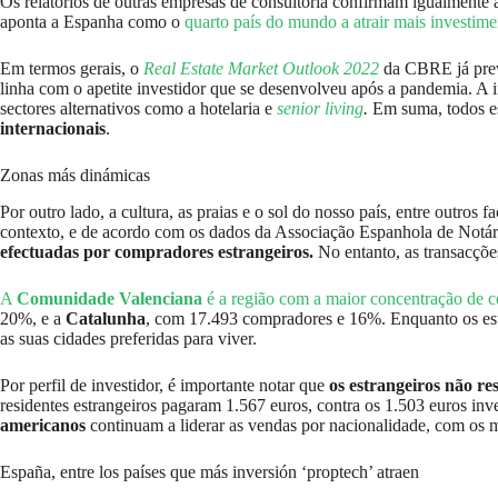
Os relatórios de outras empresas de consultoria confirmam igualmente 
aponta a Espanha como o
quarto país do mundo a atrair mais investime
Em termos gerais, o
Real Estate Market Outlook 2022
da CBRE já prev
linha com o apetite investidor que se desenvolveu após a pandemia. A 
sectores alternativos como a hotelaria e
senior living
.
Em suma, todos es
internacionais
.
Zonas más dinámicas
Por outro lado, a cultura, as praias e o sol do nosso país, entre outros
contexto, e de acordo com os dados da Associação Espanhola de Notári
efectuadas por compradores estrangeiros.
No entanto, as transacçõ
A
Comunidade Valenciana
é a região com a maior concentração de c
20%, e a
Catalunha
, com 17.493 compradores e 16%. Enquanto os estr
as suas cidades preferidas para viver.
Por perfil de investidor, é importante notar que
os estrangeiros não r
residentes estrangeiros pagaram 1.567 euros, contra os 1.503 euros in
americanos
continuam a liderar as vendas por nacionalidade, com os 
España, entre los países que más inversión ‘proptech’ atraen