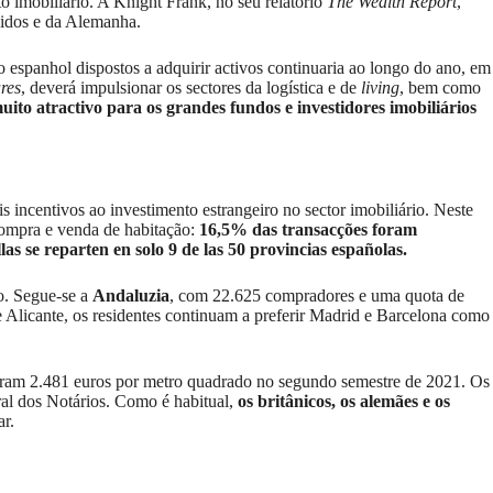
o imobiliário. A Knight Frank, no seu relatório
The Wealth Report
,
idos e da Alemanha.
o espanhol dispostos a adquirir activos continuaria ao longo do ano, em
ures
, deverá impulsionar os sectores da logística e de
living
, bem como
uito atractivo
para os grandes fundos e investidores imobiliários
is incentivos ao investimento estrangeiro no sector imobiliário. Neste
compra e venda de habitação:
16,5% das transacções foram
las se reparten en solo 9 de las 50 provincias españolas.
o. Segue-se a
Andaluzia
, com 22.625 compradores e uma quota de
 Alicante, os residentes continuam a preferir Madrid e Barcelona como
aram 2.481 euros por metro quadrado no segundo semestre de 2021. Os
ral dos Notários. Como é habitual,
os britânicos, os alemães e os
r.