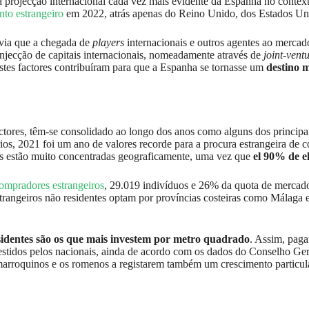
a projecção internacional cada vez mais evidente da Espanha no context
nto estrangeiro
em 2022, atrás apenas do Reino Unido, dos Estados Un
ia que a chegada de
players
internacionais e outros agentes ao mercad
injecção de capitais internacionais, nomeadamente através de
joint-vent
tes factores contribuíram para que a Espanha se tornasse um
destino m
 factores, têm-se consolidado ao longo dos anos como alguns dos principa
os, 2021 foi um ano de valores recorde para a procura estrangeira de 
es estão muito concentradas geograficamente, uma vez que
el 90% de el
ompradores estrangeiros
, 29.019 indivíduos e 26% da quota de mercad
angeiros não residentes optam por províncias costeiras como Málaga e
esidentes são os que mais investem por metro quadrado
. Assim, pag
vestidos pelos nacionais, ainda de acordo com os dados do Conselho Ge
marroquinos e os romenos a registarem também um crescimento particula