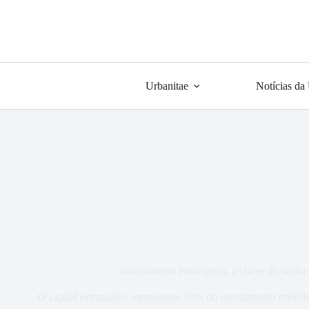
Urbanitae
Notícias da
Investimento estrangeiro, a chave do sector
O capital estrangeiro representou 90% do investimento imobiliá