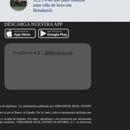
uma villa de luxo em
Benahavís
DESCARGA NUESTRA APP
antía de depósitos. La información publicada por URBANITAE REAL ESTATE
i por el Banco de España. Por lo tanto, toda la información facilitada por
o o la falta de liquidez. Por tanto, advertimos a los inversores que únicamente
rar los fondos recibidos, URBANITAE REAL ESTATE PLATFORM, S.L. no devolverá