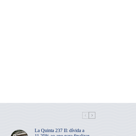
La Quinta 237 II: dívida a
11,25% ao ano para finalizar