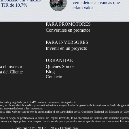
verdadeiras alavancas que
 TIR de 10,7%
criam valor
PARA PROMOTORES
Convertirse en promotor
PARA INVERSORES
Invertir en un proyecto
URBANITAE
Quiénes Somos
a el inversor
Blog
 del Cliente
Contacto
izada y regulada por CNMV, inscrita con número de registro 4.
ni de entidad de crédito y no está adherida a ningún fondo de garantía de inversiones o fondo de gar
mo recomendaciones a los inversores.
tio web no son objeto de autorización ni de supervisión por la Comisión Nacional del Mercado de Valores n
mo el riesgo de pérdida total o parcial del capital invertido, la no obtención del rendimiento dinerario esperad
ra minimizar y mitigar potenciales riesgos. En el caso de que el promotor sea incapaz de devolver o remune
Copyright © 2017 - 2026 Urbanitae