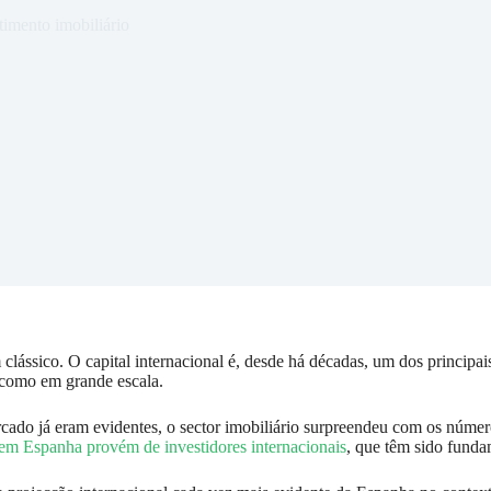
timento imobiliário
 clássico. O capital internacional é, desde há décadas, um dos princip
l como em grande escala.
cado já eram evidentes, o sector imobiliário surpreendeu com os númer
em Espanha provém de investidores internacionais
, que têm sido funda