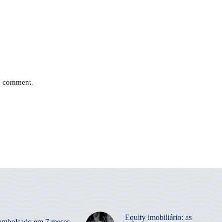
 I comment.
Equity imobiliário: as
embolsado em 7 meses