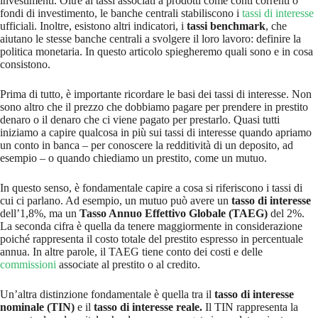
investimenti. Oltre ai tassi associati a prodotti come conti correnti o
fondi di investimento, le banche centrali stabiliscono i
tassi di interesse
ufficiali. Inoltre, esistono altri indicatori, i
tassi benchmark
, che
aiutano le stesse banche centrali a svolgere il loro lavoro: definire la
politica monetaria. In questo articolo spiegheremo quali sono e in cosa
consistono.
Prima di tutto, è importante ricordare le basi dei tassi di interesse. Non
sono altro che il prezzo che dobbiamo pagare per prendere in prestito
denaro o il denaro che ci viene pagato per prestarlo. Quasi tutti
iniziamo a capire qualcosa in più sui tassi di interesse quando apriamo
un conto in banca – per conoscere la redditività di un deposito, ad
esempio – o quando chiediamo un prestito, come un mutuo.
In questo senso, è fondamentale capire a cosa si riferiscono i tassi di
cui ci parlano. Ad esempio, un mutuo può avere un
tasso di interesse
dell’1,8%, ma un
Tasso Annuo Effettivo Globale (TAEG)
del 2%.
La seconda cifra è quella da tenere maggiormente in considerazione
poiché rappresenta il costo totale del prestito espresso in percentuale
annua. In altre parole, il TAEG tiene conto dei costi e delle
commissioni
associate al prestito o al credito.
Un’altra distinzione fondamentale è quella tra il
tasso di interesse
nominale (TIN)
e il
tasso di interesse reale.
Il TIN rappresenta la