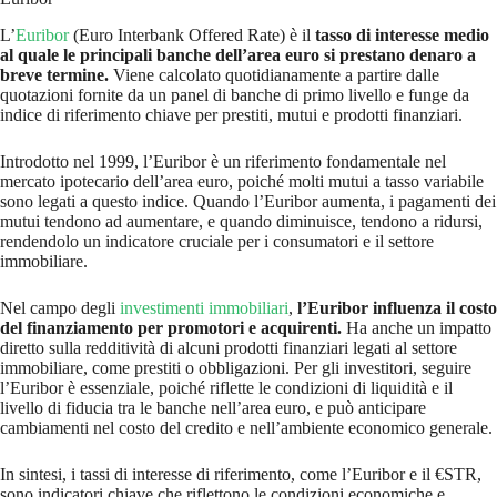
L’
Euribor
(Euro Interbank Offered Rate) è il
tasso di interesse medio
al quale le principali banche dell’area euro si prestano denaro a
breve termine.
Viene calcolato quotidianamente a partire dalle
quotazioni fornite da un panel di banche di primo livello e funge da
indice di riferimento chiave per prestiti, mutui e prodotti finanziari.
Introdotto nel 1999, l’Euribor è un riferimento fondamentale nel
mercato ipotecario dell’area euro, poiché molti mutui a tasso variabile
sono legati a questo indice. Quando l’Euribor aumenta, i pagamenti dei
mutui tendono ad aumentare, e quando diminuisce, tendono a ridursi,
rendendolo un indicatore cruciale per i consumatori e il settore
immobiliare.
Nel campo degli
investimenti immobiliari
,
l’Euribor influenza il costo
del finanziamento per promotori e acquirenti.
Ha anche un impatto
diretto sulla redditività di alcuni prodotti finanziari legati al settore
immobiliare, come prestiti o obbligazioni. Per gli investitori, seguire
l’Euribor è essenziale, poiché riflette le condizioni di liquidità e il
livello di fiducia tra le banche nell’area euro, e può anticipare
cambiamenti nel costo del credito e nell’ambiente economico generale.
In sintesi, i tassi di interesse di riferimento, come l’Euribor e il €STR,
sono indicatori chiave che riflettono le condizioni economiche e