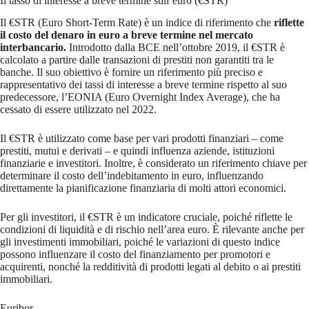
Il tasso di interesse a breve termine sull’euro (€STR)
Il €STR (Euro Short-Term Rate) è un indice di riferimento che
riflette
il costo del denaro in euro a breve termine nel mercato
interbancario.
Introdotto dalla BCE nell’ottobre 2019, il €STR è
calcolato a partire dalle transazioni di prestiti non garantiti tra le
banche. Il suo obiettivo è fornire un riferimento più preciso e
rappresentativo dei tassi di interesse a breve termine rispetto al suo
predecessore, l’EONIA (Euro Overnight Index Average), che ha
cessato di essere utilizzato nel 2022.
Il €STR è utilizzato come base per vari prodotti finanziari – come
prestiti, mutui e derivati – e quindi influenza aziende, istituzioni
finanziarie e investitori. Inoltre, è considerato un riferimento chiave per
determinare il costo dell’indebitamento in euro, influenzando
direttamente la pianificazione finanziaria di molti attori economici.
Per gli investitori, il €STR è un indicatore cruciale, poiché riflette le
condizioni di liquidità e di rischio nell’area euro. È rilevante anche per
gli investimenti immobiliari, poiché le variazioni di questo indice
possono influenzare il costo del finanziamento per promotori e
acquirenti, nonché la redditività di prodotti legati al debito o ai prestiti
immobiliari.
Euribor