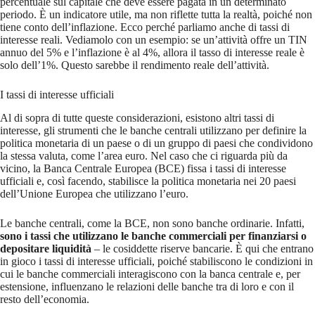
percentuale sul capitale che deve essere pagata in un determinato
periodo. È un indicatore utile, ma non riflette tutta la realtà, poiché non
tiene conto dell’inflazione. Ecco perché parliamo anche di tassi di
interesse reali. Vediamolo con un esempio: se un’attività offre un TIN
annuo del 5% e l’inflazione è al 4%, allora il tasso di interesse reale è
solo dell’1%. Questo sarebbe il rendimento reale dell’attività.
I tassi di interesse ufficiali
Al di sopra di tutte queste considerazioni, esistono altri tassi di
interesse, gli strumenti che le banche centrali utilizzano per definire la
politica monetaria di un paese o di un gruppo di paesi che condividono
la stessa valuta, come l’area euro. Nel caso che ci riguarda più da
vicino, la Banca Centrale Europea (BCE) fissa i tassi di interesse
ufficiali e, così facendo, stabilisce la politica monetaria nei 20 paesi
dell’Unione Europea che utilizzano l’euro.
Le banche centrali, come la BCE, non sono banche ordinarie. Infatti,
sono i tassi che utilizzano le banche commerciali per finanziarsi o
depositare liquidità
– le cosiddette riserve bancarie. È qui che entrano
in gioco i tassi di interesse ufficiali, poiché stabiliscono le condizioni in
cui le banche commerciali interagiscono con la banca centrale e, per
estensione, influenzano le relazioni delle banche tra di loro e con il
resto dell’economia.