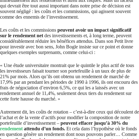
immédiatement aux rendements et aussi aux risques. Mais un facteur
qui devrait être tout aussi important dans notre prise de décision est
souvent négligé : les coûts et les commissions, qui agissent souvent
comme des ennemis de l’investissement.
Les coûts et les commissions
peuvent avoir un impact significatif
sur le rendement net
des investissements et, à long terme, peuvent
considérablement réduire les bénéfices attendus. Dans son Petit livre
pour investir avec bon sens, John Bogle insiste sur ce point et donne
quelques exemples surprenants, comme celui-ci :
« Une étude universitaire montrait que le quintile le plus actif de tous
les investisseurs faisait tourner son portefeuille à un taux de plus de
21% par mois. Alors qu’ils ont obtenu un rendement de marché de
17,9% par an pendant les périodes de 1990 à 1996, ils ont encouru des
frais de négociation d’environ 6,5%, ce qui les a laissés avec un
rendement annuel de 11,4%, seulement deux tiers du rendement sur
cette forte hausse du marché. »
Autrement dit, les coûts de rotation – c’est-à-dire ceux qui découlent de
l’achat et de la vente d’actifs pour modifier la composition de notre
portefeuille d’investissement –
peuvent effacer jusqu’à 30% du
rendement
attendu d’un fonds.
Et cela dans l’hypothèse où le fonds
en question génère un rendement dont nous pouvons parler… Comme