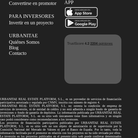
APP
Convertirse en promotor
PARA INVERSORES
Invertir en un proyecto
URBANITAE
Quiénes Somos
Blog
Contacto
URBANITAE REAL ESTATE PLATFORM, S.L., es un proveedor de servicios de financiación
participativa autorizada y regulada por CNMV, inscrita con número de registro 4.
URBANITAE REAL ESTATE PLATFORM, S.L. no ostenta la condición de empresa de
servicios de inversión, ni de entidad de crédito y no está adherida a ningún fondo de garantía de
inversiones o fondo de garantía de depósitos. La información publicada por URBANITAE REAL
ESTATE PLATFORM, S.L. en su sitio web únicamente tiene fines informativos y en ningún
caso podrá considerarse como recomendaciones a los inversores.
Los proyectos de financiación participativa publicados por URBANITAE REAL ESTATE
PLATFORM, S.L. en su sitio web no son objeto de autorización ni de supervisión por la
Comisión Nacional del Mercado de Valores ni por el Banco de España. Por lo tanto, toda la
información facilitada por el promotor en relación con los proyectos no ha sido revisada por ellos.
La inversión en los proyectos publicados en el presente sitio web puede conllevar determinados