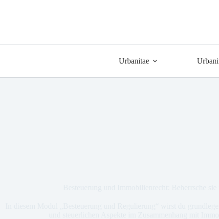
Urbanitae
Urbani
Besteuerung und Immobilienrecht: Beherrsche sie
In diesem Modul „Besteuerung und Regulierung“ wirst du grundlege
und steuerlichen Aspekte im Zusammenhang mit Immobi