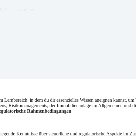
 2025
Urbanitae
m Lernbereich, in dem du dir essenzielles Wissen aneignen kannst, um b
s, Risikomanagements, der Immobilienanlage im Allgemeinen und die sp
egulatorische Rahmenbedingungen
.
ndlegende Kenntnisse über steuerliche und regulatorische Aspekte im Z