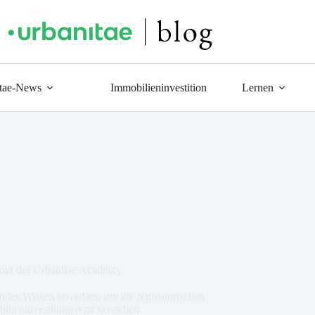
tae-News
Immobilieninvestition
Lernen
 mit der Urbanitae Academy
ndes Wissen erwerben, um die regulatorischen
lieninvestitionen zu verstehen.