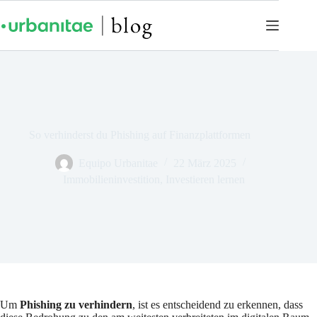
So verhinderst du Phishing auf Finanzplattformen
Equipo Urbanitae
22 März 2025
Immobilieninvestition
,
Investieren lernen
Um
Phishing zu verhindern
, ist es entscheidend zu erkennen, dass