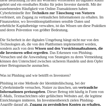
diese Bedrohung zu den am weitesten verbreiteten im digitalen Raum
gehört und ein ernsthaftes Risiko für jeden Investor darstellt. Mit der
zunehmenden Häufigkeit von Online-Transaktionen haben
Cyberkriminelle ihre
Techniken zur Täuschung von Nutzern
verfeinert, um Zugang zu vertraulichen Informationen zu erhalten. Im
Finanzsektor, wo Investitionsplattformen sensible Daten und
erhebliche Kapitalbeträge verwalten, ist das Wissen um diese Praktiken
und deren Prävention von größter Bedeutung.​
Die Sicherheit in der digitalen Umgebung hängt nicht nur von den
Technologien ab, die von den Plattformen implementiert werden,
sondern auch von dem
Wissen und den Vorsichtsmaßnahmen, die
die Investoren selbst ergreifen
. Das Erkennen von Phishing-
Versuchen und die Anwendung von Strategien zu deren Vermeidung
können den Unterschied zwischen sicherem Handeln und dem Opfer
einer Betrugsmasche ausmachen.​
Was ist Phishing und wie betrifft es Investoren?
Phishing ist eine Methode der Identitätsfälschung, bei der
Cyberkriminelle versuchen, Nutzer zu täuschen, um
vertrauliche
Informationen preiszugeben
. Dieser Betrug tritt häufig in Form von
E-Mails, Textnachrichten oder gefälschten Websites auf, die legitime
Einrichtungen imitieren. Im Investmentbereich zielen Phishing-
Angriffe darauf ab,
Zugang zu persönlichen Konten zu erhalten,