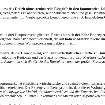
, dass das
Defizit ohne strukturelle Eingriffe in den kommenden J
ngleichgewichts zu analysieren, seine wirtschaftlichen und gesellschaf
sinstrumenten für Neubauprojekte kombinieren, wie z. B.
Immobilien-
h in drei Hauptbereiche gliedern. Erstens hat sich
der hohe Bodenprei
teigende Baukosten noch verschärft, die auf
höhere Materialpreise un
titionen in neue Wohnprojekte unattraktiver macht.
omplex
, da die
Umwidmung von landwirtschaftlicher Fläche zu Bau
 autonome Regionen und der Staat) notwendig ist. Laut Martínez:
„Die
d. Zudem hat sich die Größe des Bausektors nach der großen Rezession 
smarkt hat erhebliche wirtschaftliche und soziale Folgen. Einerseit
öhen erreichten. Der Experte von Ibercaja erklärt, dass dieser Wohnu
r Nachfrage wie Madrid, die Mittelmeerküste und die Kanarischen Ins
n erheblichen Teil ihres Einkommens für Mieten oder Hypotheken a