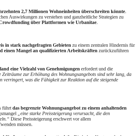
ahrzehnten 2,7 Millionen Wohneinheiten überschreiten könnte
.
tlichen Auswirkungen zu verstehen und ganzheitliche Strategien zu
Crowdfunding über Plattformen wie Urbanitae
.
s in stark nachgefragten Gebieten
zu einem zentralen Hindernis für
d einen Mangel an qualifizierten Arbeitskräften
zurückzuführen
land eine Vielzahl von Genehmigungen
erfordert und die
 Zeiträume zur Erhöhung des Wohnungsangebots sind sehr lang, da
verringert, was die Fähigkeit zur Reaktion auf die steigende
s führt
das begrenzte Wohnungsangebot zu einem anhaltenden
ngsmangel
„eine starke Preissteigerung verursacht, die den
eln.“
Diese Preissteigerung erschwert vor allem
ufwenden müssen.