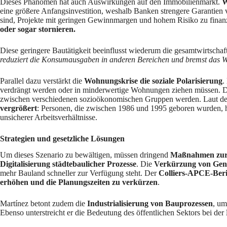
Dieses Phänomen hat auch Auswirkungen auf den Immobilienmarkt.
W
eine größere Anfangsinvestition, weshalb Banken strengere Garantien 
sind, Projekte mit geringen Gewinnmargen und hohem Risiko zu finan
oder sogar stornieren.
Diese geringere Bautätigkeit beeinflusst wiederum die gesamtwirtsc
reduziert die Konsumausgaben in anderen Bereichen und bremst das Wi
Parallel dazu verstärkt die
Wohnungskrise die soziale Polarisierung
.
verdrängt werden oder in minderwertige Wohnungen ziehen müssen. Di
zwischen verschiedenen sozioökonomischen Gruppen werden. Laut d
vergrößert
: Personen, die zwischen 1986 und 1995 geboren wurden, h
unsicherer Arbeitsverhältnisse.
Strategien und gesetzliche Lösungen
Um dieses Szenario zu bewältigen, müssen dringend
Maßnahmen zur 
Digitalisierung städtebaulicher Prozesse
. Die
Verkürzung von Geneh
mehr Bauland schneller zur Verfügung steht. Der
Colliers-APCE-Beri
erhöhen und die Planungszeiten zu verkürzen
.
Martínez betont zudem die
Industrialisierung von Bauprozessen
, u
Ebenso unterstreicht er die Bedeutung des öffentlichen Sektors bei der