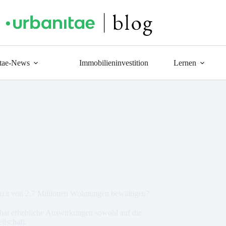
tae-News
Immobilieninvestition
Lernen
izit von 2,7 Millionen Wohnungen bewältigen?
at erhebliche Auswirkungen sowohl auf die
llschaft.