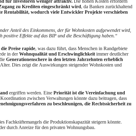
 für Investoren weniger attraktiv.
Die hohen Kosten erfordern
Zugang zu Krediten eingeschränkt wird
, da Banken zurückhaltend
e Rentabilität, wodurch viele Entwickler Projekte verschieben
ender Anteil des Einkommens, der für Wohnkosten aufgewendet wird,
 positive Effekte auf das BIP und die Beschäftigung haben.“
 die Preise rapide
, was dazu führt, dass Menschen in Randgebiete
ede in der
Wohnqualität und Erschwinglichkeit
immer deutlicher
 die
Generationenschere in den letzten Jahrzehnten erheblich
Alter. Dies zeigt die Auswirkungen steigender Wohnkosten und
land
ergriffen werden. Eine
Priorität ist die Vereinfachung und
 Koordination zwischen Verwaltungen könnte dazu beitragen, dass
enehmigungsverfahren zu beschleunigen, die Rechtssicherheit zu
des Fachkräftemangels die Produktionskapazität steigern könnte.
t oder durch Anreize für den privaten Wohnungsbau.