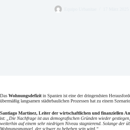
Equipo Urbanitae
17 März 2025
Das
Wohnungsdefizit
in Spanien ist eine der dringendsten Herausfo
übermäßig langsamen städtebaulichen Prozessen hat zu einem Szenari
Santiago Martínez, Leiter der wirtschaftlichen und finanziellen An
ist:
„Die Nachfrage ist aus demografischen Gründen wieder gestiegen,
weiterhin auf einem sehr niedrigen Niveau stagnierend. Solange der üb
Wohnungsmangel, der schwer zu beheben sein wird.“