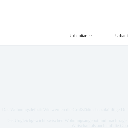
Urbanitae
Urbani
Das Wohnungsdefizit: Wie werden die Großstädte das zukünftige Def
Das Ungleichgewicht zwischen Wohnungsangebot und -nachfrage h
Wirtschaft als auch auf die Gese