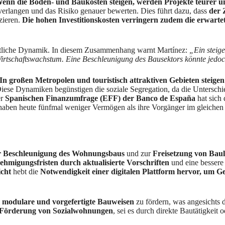
enn die Boden- und Baukosten steigen, werden Projekte teurer und
verlangen und das Risiko genauer bewerten. Dies führt dazu, dass
der 
zieren.
Die hohen Investitionskosten verringern zudem die erwartet
haftliche Dynamik. In diesem Zusammenhang warnt Martínez:
„Ein steig
rtschaftswachstum. Eine Beschleunigung des Bausektors könnte jedoch
In großen Metropolen und touristisch attraktiven Gebieten steigen
ese Dynamiken begünstigen die soziale Segregation, da die Unterschi
er
Spanischen Finanzumfrage (EFF) der Banco de España
hat sich
aben heute fünfmal weniger Vermögen als ihre Vorgänger im gleichen 
Beschleunigung des Wohnungsbaus
und zur
Freisetzung von Bau
migungsfristen durch aktualisierte Vorschriften
und eine bessere
cht
hebt die
Notwendigkeit einer digitalen Plattform hervor, um G
m
modulare und vorgefertigte Bauweisen
zu fördern, was angesichts 
Förderung von Sozialwohnungen
, sei es durch direkte Bautätigkei