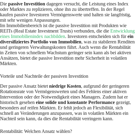
Die
passive Investition
dagegen versucht, die Leistung eines Index
oder Marktes zu replizieren, ohne ihn zu übertreffen. In der Regel
kaufen passive Investoren Vermögenswerte und halten sie langfristig,
mit sehr wenigen Anpassungen.
Im Immobilienbereich ist die passive Investition mit Produkten wie
REITs (Real Estate Investment Trusts) verbunden, die die
Entwicklung
eines Immobilienindex nachbilden
. Investoren entscheiden sich für
ein
diversifiziertes Portfolio von Immobilien
, was zu stabileren Renditen
und geringeren Verwaltungskosten führt. Auch wenn die Rentabilität
in Zeiten von schnellem Wachstum geringer sein kann als bei aktiven
Ansätzen, bietet die passive Investition mehr Sicherheit in volatilen
Märkten.
Vorteile und Nachteile der passiven Investition
Der passive Ansatz bietet
niedrige Kosten
, aufgrund der geringeren
Rotationsrate von Vermögenswerten und des Fehlens einer aktiven
Intervention oder der Notwendigkeit eines Managers. Zudem hat er
historisch gesehen
eine solide und konstante Performance
gezeigt,
besonders auf reifen Märkten. Er fehlt jedoch an Flexibilität, sich
schnell an Veränderungen anzupassen, was in volatilen Märkten ein
Nachteil sein kann, da dies die Rentabilität verringern kann.
Rentabilität: Welchen Ansatz wählen?