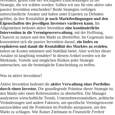
verwalten, gehört eine der wichtigsten Entscheidungen zu der
Strategie, die wir wählen werden: Sollten wir uns für eine aktive oder
passive Investition entscheiden? Beide Strategien verfolgen
unterschiedliche Ansätze und haben unter Experten zu Debatten
geführt, da ihre Rentabilität
je nach Marktbedingungen und den
Eigenschaften des jeweiligen Investors variieren kann.
Im
Allgemeinen bedeutet aktive Investition
eine kontinuierliche
Intervention in die Vermögensverwaltung
, mit der Hoffnung,
Chancen zu nutzen und den Markt zu übertreffen. Im Gegensatz dazu
konzentriert sich die passive Investition darauf,
ein Index zu
replizieren und damit die Rentabilität des Marktes zu erzielen
,
indem sie Kosten minimiert und Stabilität bietet. Aber welcher dieser
Ansätze ist langfristig rentabler? In diesem Artikel werden wir die
Merkmale, Vorteile und möglichen Risiken jeder Strategie
untersuchen, um die bestmögliche Entscheidung zu treffen.
Was ist aktive Investition?
Aktive Investition bedeutet die
aktive Verwaltung eines Portfolios
durch einen Investor.
Die grundlegende Prämisse dieser Strategie ist,
den Markt oder einen Referenzindex zu übertreffen. Die Manager
analysieren wirtschaftliche Trends, Unternehmensstatistiken, politische
Veränderungen und andere Faktoren, um spezifische Vermögenswerte
auszuwählen und die Positionen im Portfolio anzupassen, um den
Markt zu schlagen. Wie Rainer Zitelmann in
Finanzielle Freiheit