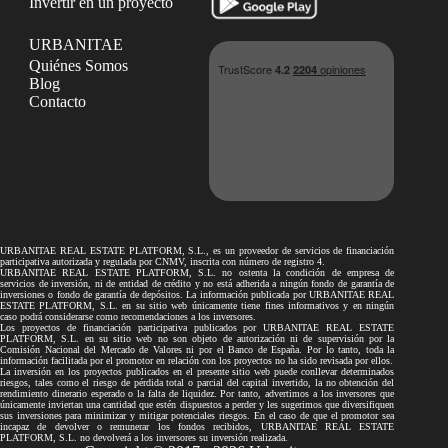
Invertir en un proyecto
URBANITAE
Quiénes Somos
Blog
Contacto
URBANITAE REAL ESTATE PLATFORM, S.L., es un proveedor de servicios de financiación
participativa autorizada y regulada por CNMV, inscrita con número de registro 4.
URBANITAE REAL ESTATE PLATFORM, S.L. no ostenta la condición de empresa de
servicios de inversión, ni de entidad de crédito y no está adherida a ningún fondo de garantía de
inversiones o fondo de garantía de depósitos. La información publicada por URBANITAE REAL
ESTATE PLATFORM, S.L. en su sitio web únicamente tiene fines informativos y en ningún
caso podrá considerarse como recomendaciones a los inversores.
Los proyectos de financiación participativa publicados por URBANITAE REAL ESTATE
PLATFORM, S.L. en su sitio web no son objeto de autorización ni de supervisión por la
Comisión Nacional del Mercado de Valores ni por el Banco de España. Por lo tanto, toda la
información facilitada por el promotor en relación con los proyectos no ha sido revisada por ellos.
La inversión en los proyectos publicados en el presente sitio web puede conllevar determinados
riesgos, tales como el riesgo de pérdida total o parcial del capital invertido, la no obtención del
rendimiento dinerario esperado o la falta de liquidez. Por tanto, advertimos a los inversores que
únicamente inviertan una cantidad que estén dispuestos a perder y les sugerimos que diversifiquen
sus inversiones para minimizar y mitigar potenciales riesgos. En el caso de que el promotor sea
incapaz de devolver o remunerar los fondos recibidos, URBANITAE REAL ESTATE
PLATFORM, S.L. no devolverá a los inversores su inversión realizada.