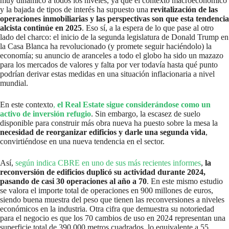
muy dinámico a todos los niveles, ya que el contexto macroeconómico
y la bajada de tipos de interés ha supuesto una
revitalización de las
operaciones inmobiliarias y las perspectivas son que esta tendencia
alcista continúe en 2025
. Eso sí, a la espera de lo que pase al otro
lado del charco: el inicio de la segunda legislatura de Donald Trump en
la Casa Blanca ha revolucionado (y promete seguir haciéndolo) la
economía; su anuncio de aranceles a todo el globo ha sido un mazazo
para los mercados de valores y falta por ver todavía hasta qué punto
podrían derivar estas medidas en una situación inflacionaria a nivel
mundial.
En este contexto
,
el Real Estate sigue considerándose como un
activo de inversión refugio
. Sin embargo, la escasez de suelo
disponible para construir más obra nueva ha puesto sobre la mesa la
necesidad de reorganizar edificios y darle una segunda vida
,
convirtiéndose en una nueva tendencia en el sector.
Así,
según indica CBRE en uno de sus más recientes informes
,
la
reconversión de edificios duplicó su actividad durante 2024,
pasando de casi 30 operaciones al año a 70
. En este mismo estudio
se valora el importe total de operaciones en 900 millones de euros,
siendo buena muestra del peso que tienen las reconversiones a niveles
económicos en la industria. Otra cifra que demuestra su notoriedad
para el negocio es que los 70 cambios de uso en 2024 representan una
superficie total de 390.000 metros cuadrados, lo equivalente a 55