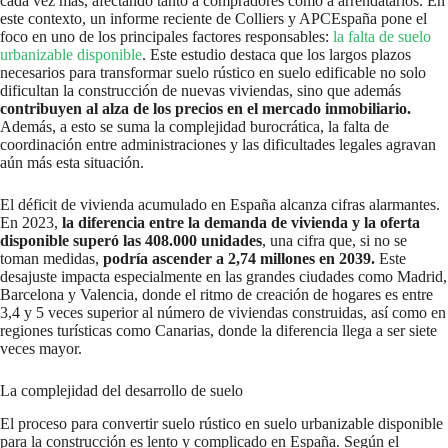
cada vez más, afectando tanto a compradores como a arrendatarios. En
este contexto, un informe reciente de Colliers y APCEspaña pone el
foco en uno de los principales factores responsables:
la falta de suelo
urbanizable disponible
. Este estudio destaca que los largos plazos
necesarios para transformar suelo rústico en suelo edificable no solo
dificultan la construcción de nuevas viviendas, sino que además
contribuyen al alza de los precios en el mercado inmobiliario.
Además, a esto se suma la complejidad burocrática, la falta de
coordinación entre administraciones y las dificultades legales agravan
aún más esta situación.
El déficit de vivienda acumulado en España alcanza cifras alarmantes.
En 2023,
la diferencia entre la demanda de vivienda y la oferta
disponible superó las 408.000 unidades
, una cifra que, si no se
toman medidas,
podría ascender a 2,74 millones en 2039.
Este
desajuste impacta especialmente en las grandes ciudades como Madrid,
Barcelona y Valencia, donde el ritmo de creación de hogares es entre
3,4 y 5 veces superior al número de viviendas construidas, así como en
regiones turísticas como Canarias, donde la diferencia llega a ser siete
veces mayor.
La complejidad del desarrollo de suelo
El proceso para convertir suelo rústico en suelo urbanizable disponible
para la construcción es lento y complicado en España. Según el