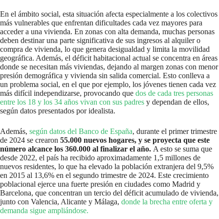
En el ámbito social, esta situación afecta especialmente a los colectivos
más vulnerables que enfrentan dificultades cada vez mayores para
acceder a una vivienda. En zonas con alta demanda, muchas personas
deben destinar una parte significativa de sus ingresos al alquiler o
compra de vivienda, lo que genera desigualdad y limita la movilidad
geográfica. Además, el déficit habitacional actual se concentra en áreas
donde se necesitan más viviendas, dejando al margen zonas con menor
presión demográfica y vivienda sin salida comercial. Esto conlleva a
un problema social, en el que por ejemplo, los jóvenes tienen cada vez
más difícil independizarse, provocando que
dos de cada tres personas
entre los 18 y los 34 años vivan con sus padres
y dependan de ellos,
según datos presentados por idealista.
Además,
según datos del Banco de España
, durante el primer trimestre
de 2024 se crearon
55.000 nuevos hogares, y se proyecta que este
número alcance los 360.000 al finalizar el año.
A esto se suma que
desde 2022, el país ha recibido aproximadamente 1,5 millones de
nuevos residentes, lo que ha elevado la población extranjera del 9,5%
en 2015 al 13,6% en el segundo trimestre de 2024. Este crecimiento
poblacional ejerce una fuerte presión en ciudades como Madrid y
Barcelona, que concentran un tercio del déficit acumulado de vivienda,
junto con Valencia, Alicante y Málaga,
donde la brecha entre oferta y
demanda sigue ampliándose.