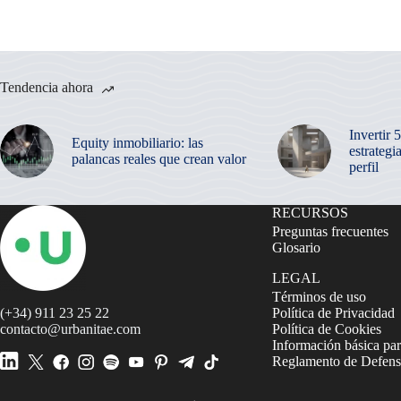
Tendencia ahora
Invertir 
Equity inmobiliario: las
estrategi
palancas reales que crean valor
perfil
RECURSOS
Preguntas frecuentes
Glosario
LEGAL
Términos de uso
(+34) 911 23 25 22
Política de Privacidad
contacto@urbanitae.com
Política de Cookies
Información básica par
Reglamento de Defensa