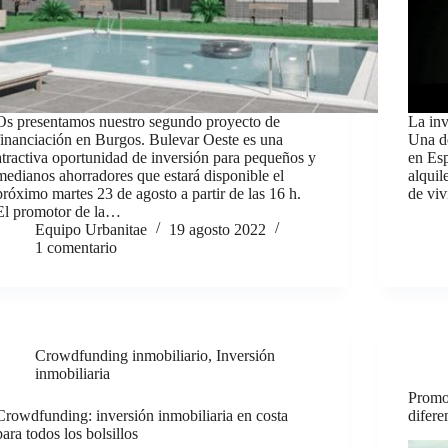
Os presentamos nuestro segundo proyecto de
La in
financiación en Burgos. Bulevar Oeste es una
Una de
atractiva oportunidad de inversión para pequeños y
en Esp
medianos ahorradores que estará disponible el
alquil
próximo martes 23 de agosto a partir de las 16 h.
de vi
El promotor de la…
Equipo Urbanitae
19 agosto 2022
1 comentario
Crowdfunding inmobiliario
,
Inversión
inmobiliaria
Promo
Crowdfunding: inversión inmobiliaria en costa
difere
para todos los bolsillos