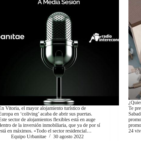
¿Quier
En Vitoria, el mayor alojamiento turístico de
Te pr
Europa en ‘coliving’ acaba de abrir sus puertas.
Sabad
Este sector de alojamientos flexibles está en auge
promo
dentro de la inversión inmobiliaria, que ya de por sí
promo
está en máximos. «Todo el sector residencial…
24 vi
Equipo Urbanitae
30 agosto 2022