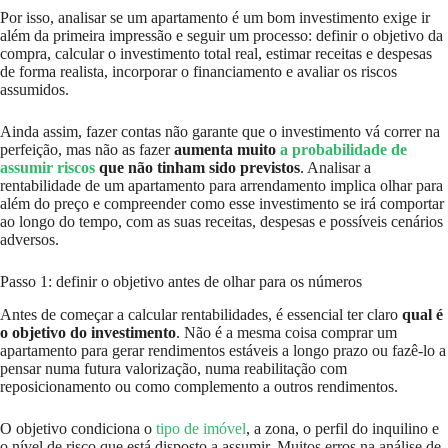
Por isso, analisar se um apartamento é um bom investimento exige ir
além da primeira impressão e seguir um processo: definir o objetivo da
compra, calcular o investimento total real, estimar receitas e despesas
de forma realista, incorporar o financiamento e avaliar os riscos
assumidos.
Ainda assim, fazer contas não garante que o investimento vá correr na
perfeição, mas não as fazer
aumenta muito
a probabilidade de
assumir riscos
que não tinham sido previstos
. Analisar a
rentabilidade de um apartamento para arrendamento implica olhar para
além do preço e compreender como esse investimento se irá comportar
ao longo do tempo, com as suas receitas, despesas e possíveis cenários
adversos.
Passo 1: definir o objetivo antes de olhar para os números
Antes de começar a calcular rentabilidades, é essencial ter claro
qual é
o objetivo do investimento
. Não é a mesma coisa comprar um
apartamento para gerar rendimentos estáveis a longo prazo ou fazê-lo a
pensar numa futura valorização, numa reabilitação com
reposicionamento ou como complemento a outros rendimentos.
O objetivo condiciona o
tipo de imóvel
, a zona, o perfil do inquilino e
o nível de risco que está disposto a assumir. Muitos erros na análise de