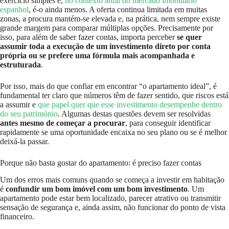
exercício simples e,
no contexto atual do mercado imobiliário
espanhol
, é-o ainda menos. A oferta continua limitada em muitas
zonas, a procura mantém-se elevada e, na prática, nem sempre existe
grande margem para comparar múltiplas opções. Precisamente por
isso, para além de saber fazer contas, importa perceber
se quer
assumir toda a execução de um investimento direto por conta
própria ou se prefere uma fórmula mais acompanhada e
estruturada
.
Por isso, mais do que confiar em encontrar “o apartamento ideal”, é
fundamental ter claro que números têm de fazer sentido, que riscos está
a assumir e
que papel quer que esse investimento desempenhe dentro
do seu património
. Algumas destas questões devem ser resolvidas
antes mesmo de começar a procurar
, para conseguir identificar
rapidamente se uma oportunidade encaixa no seu plano ou se é melhor
deixá-la passar.
Porque não basta gostar do apartamento: é preciso fazer contas
Um dos erros mais comuns quando se começa a investir em habitação
é
confundir um bom imóvel com um bom investimento
. Um
apartamento pode estar bem localizado, parecer atrativo ou transmitir
sensação de segurança e, ainda assim, não funcionar do ponto de vista
financeiro.