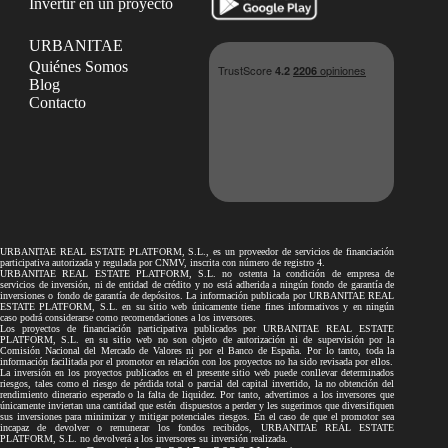
Invertir en un proyecto
URBANITAE
Quiénes Somos
Blog
Contacto
URBANITAE REAL ESTATE PLATFORM, S.L., es un proveedor de servicios de financiación
participativa autorizada y regulada por CNMV, inscrita con número de registro 4.
URBANITAE REAL ESTATE PLATFORM, S.L. no ostenta la condición de empresa de
servicios de inversión, ni de entidad de crédito y no está adherida a ningún fondo de garantía de
inversiones o fondo de garantía de depósitos. La información publicada por URBANITAE REAL
ESTATE PLATFORM, S.L. en su sitio web únicamente tiene fines informativos y en ningún
caso podrá considerarse como recomendaciones a los inversores.
Los proyectos de financiación participativa publicados por URBANITAE REAL ESTATE
PLATFORM, S.L. en su sitio web no son objeto de autorización ni de supervisión por la
Comisión Nacional del Mercado de Valores ni por el Banco de España. Por lo tanto, toda la
información facilitada por el promotor en relación con los proyectos no ha sido revisada por ellos.
La inversión en los proyectos publicados en el presente sitio web puede conllevar determinados
riesgos, tales como el riesgo de pérdida total o parcial del capital invertido, la no obtención del
rendimiento dinerario esperado o la falta de liquidez. Por tanto, advertimos a los inversores que
únicamente inviertan una cantidad que estén dispuestos a perder y les sugerimos que diversifiquen
sus inversiones para minimizar y mitigar potenciales riesgos. En el caso de que el promotor sea
incapaz de devolver o remunerar los fondos recibidos, URBANITAE REAL ESTATE
PLATFORM, S.L. no devolverá a los inversores su inversión realizada.