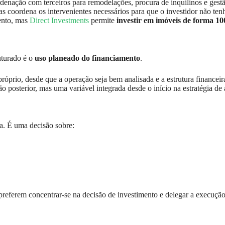
denação com terceiros para remodelações, procura de inquilinos e gestã
 coordena os intervenientes necessários para que o investidor não ten
mento, mas
Direct Investments
permite
investir em imóveis de forma 1
uturado é o
uso planeado do financiamento
.
róprio, desde que a operação seja bem analisada e a estrutura financeir
posterior, mas uma variável integrada desde o início na estratégia de 
a. É uma decisão sobre:
preferem concentrar-se na decisão de investimento e delegar a execuçã