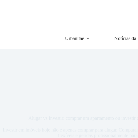
Urbanitae
Notícias da
Alugar vs Investir: comprar um apartamento ou investir
Investir em imóveis hoje não é apenas comprar para alugar. Comparam
flexíveis e geridas profissionalmente para 