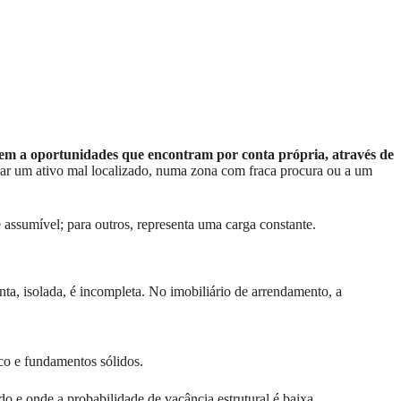
edem a oportunidades que encontram por conta própria, através de
rar um ativo mal localizado, numa zona com fraca procura ou a um
assumível; para outros, representa uma carga constante.
ta, isolada, é incompleta. No imobiliário de arrendamento, a
o e fundamentos sólidos.
 e onde a probabilidade de vacância estrutural é baixa.