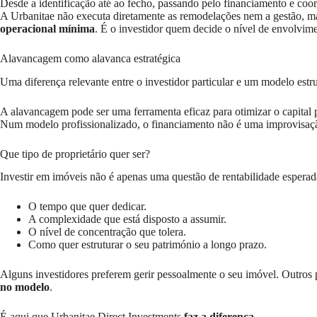
Desde a identificação até ao fecho, passando pelo financiamento e coor
A Urbanitae não executa diretamente as remodelações nem a gestão, mas
operacional mínima
. É o investidor quem decide o nível de envolvi
Alavancagem como alavanca estratégica
Uma diferença relevante entre o investidor particular e um modelo estr
A alavancagem pode ser uma ferramenta eficaz para otimizar o capital p
Num modelo profissionalizado, o financiamento não é uma improvisação 
Que tipo de proprietário quer ser?
Investir em imóveis não é apenas uma questão de rentabilidade esperad
O tempo que quer dedicar.
A complexidade que está disposto a assumir.
O nível de concentração que tolera.
Como quer estruturar o seu património a longo prazo.
Alguns investidores preferem gerir pessoalmente o seu imóvel. Outros 
no modelo
.
É aqui que Urbanitae Direct Investments
faz a diferença
.