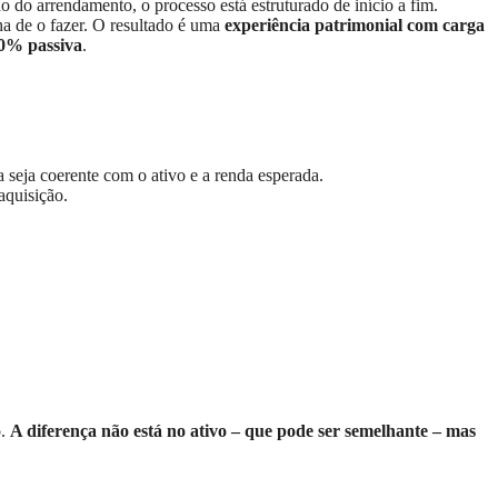
o do arrendamento, o processo está estruturado de início a fim.
ha de o fazer. O resultado é uma
experiência patrimonial com carga
00% passiva
.
a seja coerente com o ativo e a renda esperada.
aquisição.
o.
A diferença não está no ativo – que pode ser semelhante – mas