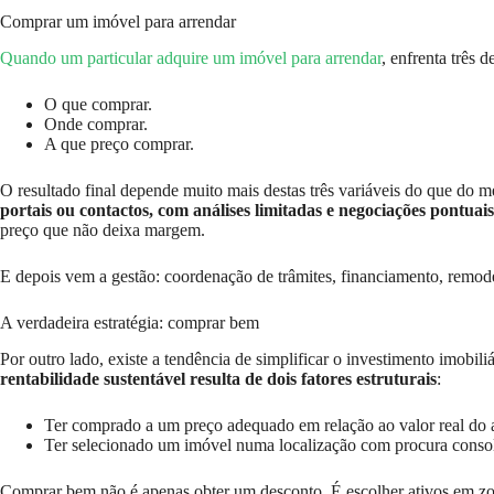
Comprar um imóvel para arrendar
Quando um particular adquire um imóvel para arrendar
, enfrenta três 
O que comprar.
Onde comprar.
A que preço comprar.
O resultado final depende muito mais destas três variáveis do que do m
portais ou contactos, com análises limitadas e negociações pontuais
preço que não deixa margem.
E depois vem a gestão: coordenação de trâmites, financiamento, remode
A verdadeira estratégia: comprar bem
Por outro lado, existe a tendência de simplificar o investimento imobili
rentabilidade sustentável resulta de dois fatores estruturais
:
Ter comprado a um preço adequado em relação ao valor real do a
Ter selecionado um imóvel numa localização com procura consol
Comprar bem não é apenas obter um desconto. É escolher ativos em zon