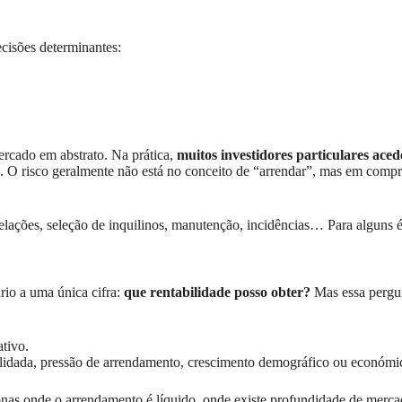
decisões determinantes:
ercado em abstrato. Na prática,
muitos investidores particulares ac
. O risco geralmente não está no conceito de “arrendar”, mas em comp
lações, seleção de inquilinos, manutenção, incidências… Para alguns é 
ário a uma única cifra:
que rentabilidade posso obter?
Mas essa pergun
tivo.
idada, pressão de arrendamento, crescimento demográfico ou económic
as onde o arrendamento é líquido, onde existe profundidade de mercado