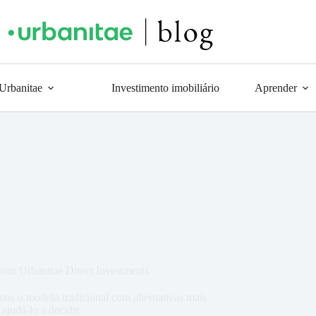
 Urbanitae
Investimento imobiliário
Aprender
 com Urbanitae Direct Investments
os o modelo tradicional com alternativas mais
ajudá-lo a decidir.