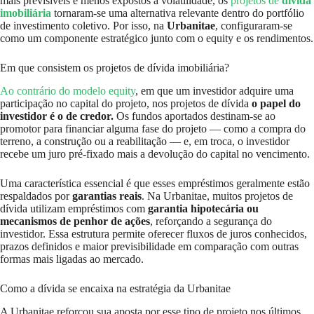
mais previsíveis e menos expostos à volatilidade, os
projetos de
dívida
imobiliária
tornaram-se uma alternativa relevante dentro do portfólio
de investimento coletivo. Por isso, na
Urbanitae
, configuraram-se
como um componente estratégico junto com o equity e os rendimentos.
Em que consistem os projetos de dívida imobiliária?
Ao contrário do modelo equity
, em que um investidor adquire uma
participação no capital do projeto, nos projetos de dívida
o papel do
investidor é o de credor.
Os fundos aportados destinam-se ao
promotor para financiar alguma fase do projeto — como a compra do
terreno, a construção ou a reabilitação — e, em troca, o investidor
recebe um juro pré-fixado mais a devolução do capital no vencimento.
Uma característica essencial é que esses empréstimos geralmente estão
respaldados por
garantias reais
. Na Urbanitae, muitos projetos de
dívida utilizam empréstimos com
garantia hipotecária ou
mecanismos de penhor de ações
, reforçando a segurança do
investidor. Essa estrutura permite oferecer fluxos de juros conhecidos,
prazos definidos e maior previsibilidade em comparação com outras
formas mais ligadas ao mercado.
Como a dívida se encaixa na estratégia da Urbanitae
A Urbanitae reforçou sua aposta por esse tipo de projeto nos últimos