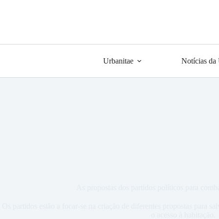
Urbanitae
Notícias da
As propostas dos partidos políticos para comba
Os partidos estão a focar-se na criação de diferentes propostas para s
o acesso à habitação.