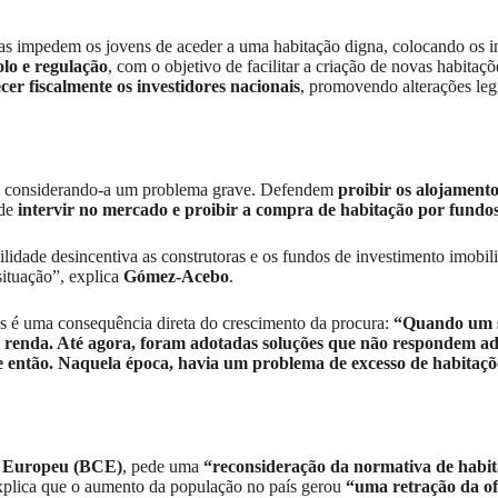
s impedem os jovens de aceder a uma habitação digna, colocando os inter
olo e regulação
, com o objetivo de facilitar a criação de novas habitaç
cer fiscalmente os investidores nacionais
, promovendo alterações leg
, considerando-a um problema grave. Defendem
proibir os alojamentos
 de
intervir no mercado e proibir a compra de habitação por fundos
lidade desincentiva as construtoras e os fundos de investimento imobiliá
situação”, explica
Gómez-Acebo
.
s é uma consequência direta do crescimento da procura:
“Quando um s
 renda. Até agora, foram adotadas soluções que não respondem ad
de então. Naquela época, havia um problema de excesso de habita
al Europeu (BCE)
, pede uma
“reconsideração da normativa de habi
xplica que o aumento da população no país gerou
“uma retração da of