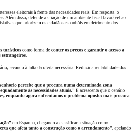
esses eleitorais à frente das necessidades reais. Em resposta, o
ões. Além disso, defende a criação de um ambiente fiscal favorável ao
islativas que priorizem os cidadãos espanhóis em detrimento dos
 turísticos
como forma de
conter os preços e garantir o acesso a
 estrangeiros
.
rio, levando à falta da oferta necessária. Reduzir a rentabilidade dos
enhorio percebe que a procura numa determinada zona
equadamente às necessidades atuais.”
E acrescenta que o cenário
ções, enquanto agora enfrentamos o problema oposto: mais procura
tação”
em Espanha, chegando a classificar a situação como
erta que afeta tanto a construção como o arrendamento”
, apelando