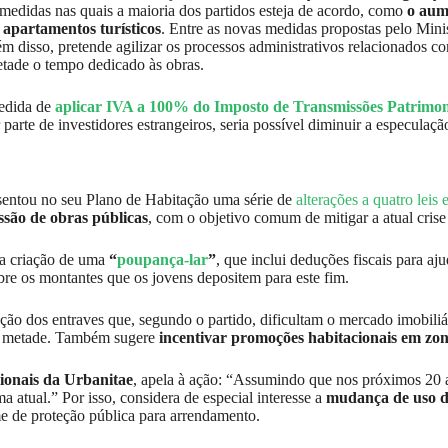
 medidas nas quais a maioria dos partidos esteja de acordo, como
o aum
 apartamentos turísticos
. Entre as novas medidas propostas pelo Mini
 disso, pretende agilizar os processos administrativos relacionados co
etade o tempo dedicado às obras.
medida de
aplicar IVA a 100% do Imposto de Transmissões Patrimon
parte de investidores estrangeiros, seria possível diminuir a especulaçã
resentou no seu Plano de Habitação uma série de
alterações a quatro leis 
ssão de obras públicas
, com o objetivo comum de mitigar a atual crise
 a criação de uma
“
poupança-lar
”
, que inclui deduções fiscais para a
re os montantes que os jovens depositem para este fim.
ção dos entraves que, segundo o partido, dificultam o mercado imobili
ara metade. Também sugere
incentivar promoções habitacionais em zo
cionais da Urbanitae
, apela à ação: “Assumindo que nos próximos 20 a
 atual.” Por isso, considera de especial interesse a
mudança de uso de
me de proteção pública para arrendamento.