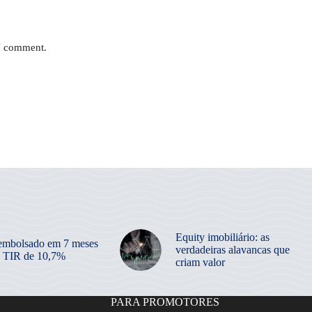
 I comment.
Equity imobiliário: as
embolsado em 7 meses
verdadeiras alavancas que
 TIR de 10,7%
criam valor
PARA PROMOTORES