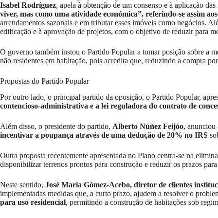
Isabel Rodríguez
, apela à obtenção de um consenso e à aplicação das
viver, mas como uma atividade económica”, referindo-se assim aos
arrendamentos sazonais e em tributar esses imóveis como negócios. Além
edificação e à aprovação de projetos, com o objetivo de reduzir para m
O governo também instou o Partido Popular a tomar posição sobre a 
não residentes em habitação, pois acredita que, reduzindo a compra por 
Propostas do Partido Popular
Por outro lado, o principal partido da oposição, o Partido Popular, ap
contencioso-administrativa e a lei reguladora do contrato de conce
Além disso, o presidente do partido,
Alberto Núñez Feijóo
, anunciou
incentivar a poupança através de uma dedução de 20% no IRS
sob
Outra proposta recentemente apresentada no Plano centra-se na elimina
disponibilizar terrenos prontos para construção e reduzir os prazos p
Neste sentido,
José María Gómez-Acebo, diretor de clientes institu
implementadas medidas que, a curto prazo, ajudem a resolver o problema
para uso residencial
, permitindo a construção de habitações sob regi