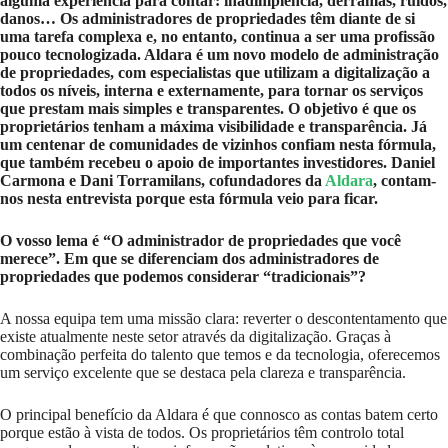
alguma experiência para contar: inadimplência, derramas, ruídos,
danos… Os administradores de propriedades têm diante de si
uma tarefa complexa e, no entanto, continua a ser uma profissão
pouco tecnologizada. Aldara é um novo modelo de administração
de propriedades, com especialistas que utilizam a digitalização a
todos os níveis, interna e externamente, para tornar os serviços
que prestam mais simples e transparentes. O objetivo é que os
proprietários tenham a máxima visibilidade e transparência. Já
um centenar de comunidades de vizinhos confiam nesta fórmula,
que também recebeu o apoio de importantes investidores. Daniel
Carmona e Dani Torramilans, cofundadores da
Aldara
, contam-
nos nesta entrevista porque esta fórmula veio para ficar.
O vosso lema é “O administrador de propriedades que você
merece”. Em que se diferenciam dos administradores de
propriedades que podemos considerar “tradicionais”?
A nossa equipa tem uma missão clara: reverter o descontentamento que
existe atualmente neste setor através da digitalização. Graças à
combinação perfeita do talento que temos e da tecnologia, oferecemos
um serviço excelente que se destaca pela clareza e transparência.
O principal benefício da Aldara é que connosco as contas batem certo
porque estão à vista de todos. Os proprietários têm controlo total