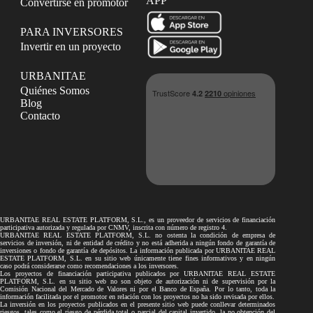
APP
Convertirse en promotor
PARA INVERSORES
Invertir en un proyecto
URBANITAE
Quiénes Somos
Blog
Contacto
URBANITAE REAL ESTATE PLATFORM, S.L., es un proveedor de servicios de financiación
participativa autorizada y regulada por CNMV, inscrita con número de registro 4.
URBANITAE REAL ESTATE PLATFORM, S.L. no ostenta la condición de empresa de
servicios de inversión, ni de entidad de crédito y no está adherida a ningún fondo de garantía de
inversiones o fondo de garantía de depósitos. La información publicada por URBANITAE REAL
ESTATE PLATFORM, S.L. en su sitio web únicamente tiene fines informativos y en ningún
caso podrá considerarse como recomendaciones a los inversores.
Los proyectos de financiación participativa publicados por URBANITAE REAL ESTATE
PLATFORM, S.L. en su sitio web no son objeto de autorización ni de supervisión por la
Comisión Nacional del Mercado de Valores ni por el Banco de España. Por lo tanto, toda la
información facilitada por el promotor en relación con los proyectos no ha sido revisada por ellos.
La inversión en los proyectos publicados en el presente sitio web puede conllevar determinados
riesgos, tales como el riesgo de pérdida total o parcial del capital invertido, la no obtención del