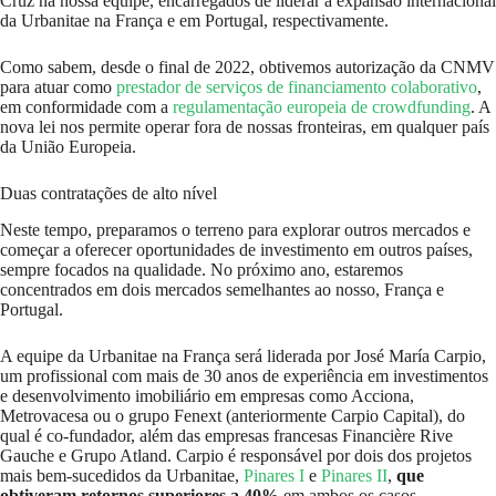
Cruz na nossa equipe, encarregados de liderar a expansão internacional
da Urbanitae na França e em Portugal, respectivamente.
Como sabem, desde o final de 2022, obtivemos autorização da CNMV
para atuar como
prestador de serviços de financiamento colaborativo
,
em conformidade com a
regulamentação europeia de crowdfunding
. A
nova lei nos permite operar fora de nossas fronteiras, em qualquer país
da União Europeia.
Duas contratações de alto nível
Neste tempo, preparamos o terreno para explorar outros mercados e
começar a oferecer oportunidades de investimento em outros países,
sempre focados na qualidade. No próximo ano, estaremos
concentrados em dois mercados semelhantes ao nosso, França e
Portugal.
A equipe da Urbanitae na França será liderada por José María Carpio,
um profissional com mais de 30 anos de experiência em investimentos
e desenvolvimento imobiliário em empresas como Acciona,
Metrovacesa ou o grupo Fenext (anteriormente Carpio Capital), do
qual é co-fundador, além das empresas francesas Financière Rive
Gauche e Grupo Atland. Carpio é responsável por dois dos projetos
mais bem-sucedidos da Urbanitae,
Pinares I
e
Pinares II
,
que
obtiveram retornos superiores a 40%
em ambos os casos.