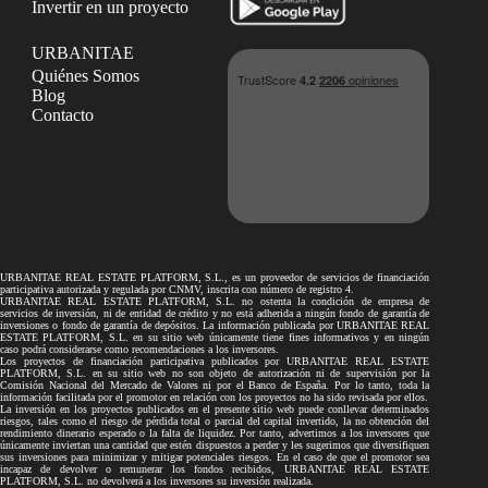
Invertir en un proyecto
URBANITAE
Quiénes Somos
Blog
Contacto
URBANITAE REAL ESTATE PLATFORM, S.L., es un proveedor de servicios de financiación
participativa autorizada y regulada por CNMV, inscrita con número de registro 4.
URBANITAE REAL ESTATE PLATFORM, S.L. no ostenta la condición de empresa de
servicios de inversión, ni de entidad de crédito y no está adherida a ningún fondo de garantía de
inversiones o fondo de garantía de depósitos. La información publicada por URBANITAE REAL
ESTATE PLATFORM, S.L. en su sitio web únicamente tiene fines informativos y en ningún
caso podrá considerarse como recomendaciones a los inversores.
Los proyectos de financiación participativa publicados por URBANITAE REAL ESTATE
PLATFORM, S.L. en su sitio web no son objeto de autorización ni de supervisión por la
Comisión Nacional del Mercado de Valores ni por el Banco de España. Por lo tanto, toda la
información facilitada por el promotor en relación con los proyectos no ha sido revisada por ellos.
La inversión en los proyectos publicados en el presente sitio web puede conllevar determinados
riesgos, tales como el riesgo de pérdida total o parcial del capital invertido, la no obtención del
rendimiento dinerario esperado o la falta de liquidez. Por tanto, advertimos a los inversores que
únicamente inviertan una cantidad que estén dispuestos a perder y les sugerimos que diversifiquen
sus inversiones para minimizar y mitigar potenciales riesgos. En el caso de que el promotor sea
incapaz de devolver o remunerar los fondos recibidos, URBANITAE REAL ESTATE
PLATFORM, S.L. no devolverá a los inversores su inversión realizada.