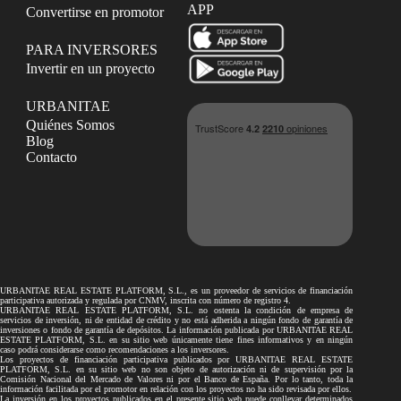
APP
Convertirse en promotor
PARA INVERSORES
Invertir en un proyecto
URBANITAE
Quiénes Somos
Blog
Contacto
URBANITAE REAL ESTATE PLATFORM, S.L., es un proveedor de servicios de financiación
participativa autorizada y regulada por CNMV, inscrita con número de registro 4.
URBANITAE REAL ESTATE PLATFORM, S.L. no ostenta la condición de empresa de
servicios de inversión, ni de entidad de crédito y no está adherida a ningún fondo de garantía de
inversiones o fondo de garantía de depósitos. La información publicada por URBANITAE REAL
ESTATE PLATFORM, S.L. en su sitio web únicamente tiene fines informativos y en ningún
caso podrá considerarse como recomendaciones a los inversores.
Los proyectos de financiación participativa publicados por URBANITAE REAL ESTATE
PLATFORM, S.L. en su sitio web no son objeto de autorización ni de supervisión por la
Comisión Nacional del Mercado de Valores ni por el Banco de España. Por lo tanto, toda la
información facilitada por el promotor en relación con los proyectos no ha sido revisada por ellos.
La inversión en los proyectos publicados en el presente sitio web puede conllevar determinados