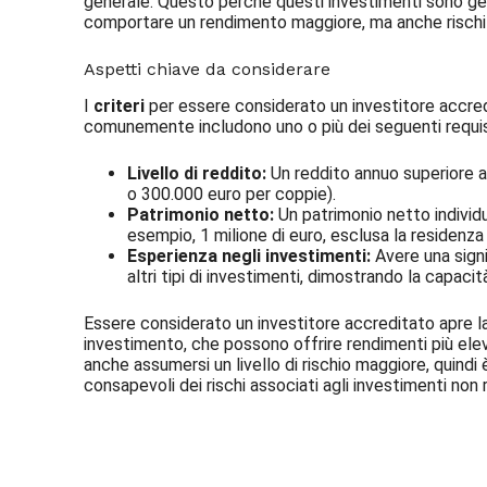
generale. Questo perché questi investimenti sono gene
comportare un rendimento maggiore, ma anche rischi 
Aspetti chiave da considerare
I
criteri
per essere considerato un investitore accred
comunemente includono uno o più dei seguenti requisi
Livello di reddito:
Un reddito annuo superiore a 
o 300.000 euro per coppie).
Patrimonio netto:
Un patrimonio netto individu
esempio, 1 milione di euro, esclusa la residenza 
Esperienza negli investimenti:
Avere una signi
altri tipi di investimenti, dimostrando la capaci
Essere considerato un investitore accreditato apre la
investimento, che possono offrire rendimenti più elevat
anche assumersi un livello di rischio maggiore, quindi
consapevoli dei rischi associati agli investimenti non
Iscriviti alla nostra Newsletter