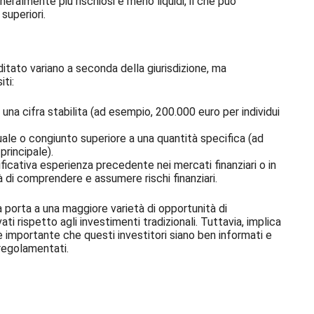
ralmente più rischiosi e meno liquidi, il che può
superiori.
itato variano a seconda della giurisdizione, ma
ti:
una cifra stabilita (ad esempio, 200.000 euro per individui
ale o congiunto superiore a una quantità specifica (ad
principale).
ficativa esperienza precedente nei mercati finanziari o in
tà di comprendere e assumere rischi finanziari.
 porta a una maggiore varietà di opportunità di
i rispetto agli investimenti tradizionali. Tuttavia, implica
 è importante che questi investitori siano ben informati e
 regolamentati.