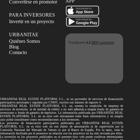
APP
Convertirse en promotor
PARA INVERSORES
Invertir en un proyecto
URBANITAE
Quiénes Somos
Blog
Contacto
URBANITAE REAL ESTATE PLATFORM, S.L., es un proveedor de servicios de financiación
participativa autorizada y regulada por CNMV, inscrita con número de registro 4.
URBANITAE REAL ESTATE PLATFORM, S.L. no ostenta la condición de empresa de
servicios de inversión, ni de entidad de crédito y no está adherida a ningún fondo de garantía de
inversiones o fondo de garantía de depósitos. La información publicada por URBANITAE REAL
ESTATE PLATFORM, S.L. en su sitio web únicamente tiene fines informativos y en ningún
caso podrá considerarse como recomendaciones a los inversores.
Los proyectos de financiación participativa publicados por URBANITAE REAL ESTATE
PLATFORM, S.L. en su sitio web no son objeto de autorización ni de supervisión por la
Comisión Nacional del Mercado de Valores ni por el Banco de España. Por lo tanto, toda la
información facilitada por el promotor en relación con los proyectos no ha sido revisada por ellos.
La inversión en los proyectos publicados en el presente sitio web puede conllevar determinados